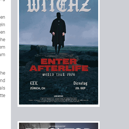
men
eln
hen
che
dem
 am
The
und
als
tte