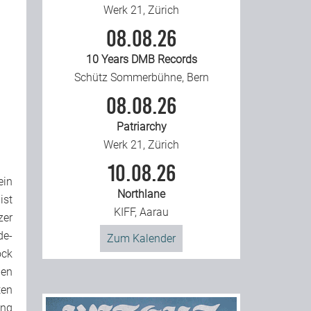
Werk 21, Zürich
08.08.26
10 Years DMB Records
Schütz Sommerbühne, Bern
08.08.26
Patriarchy
Werk 21, Zürich
10.08.26
ein
Northlane
ist
KIFF, Aarau
er
de-
Zum Kalender
ock
hen
ten
ung