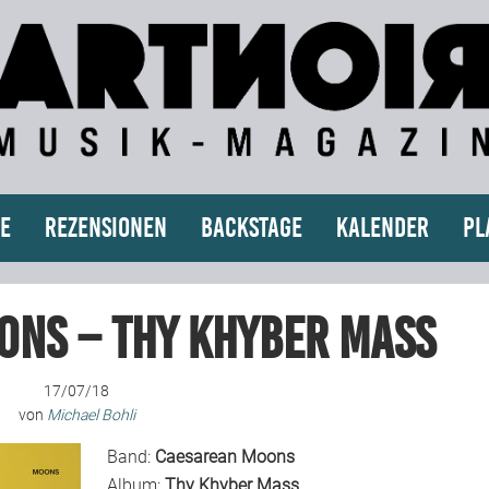
e
Rezensionen
Backstage
Kalender
Pl
ons – Thy Khyber Mass
17/07/18
von
Michael Bohli
Band:
Caesarean Moons
Album:
Thy Khyber Mass