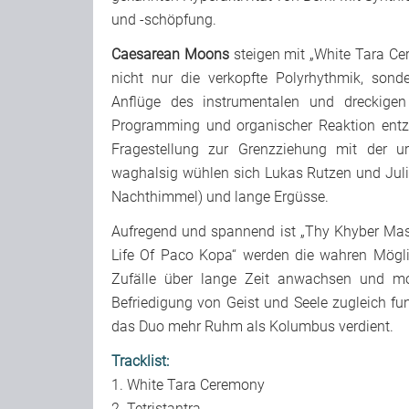
und -schöpfung.
Caesarean Moons
steigen mit „White Tara C
nicht nur die verkopfte Polyrhythmik, son
Anflüge des instrumentalen und dreckigen
Programming und organischer Reaktion entza
Fragestellung zur Grenzziehung mit der 
waghalsig wühlen sich Lukas Rutzen und Juliu
Nachthimmel) und lange Ergüsse.
Aufregend und spannend ist „Thy Khyber Mass
Life Of Paco Kopa“ werden die wahren Mögli
Zufälle über lange Zeit anwachsen und mo
Befriedigung von Geist und Seele zugleich fu
das Duo mehr Ruhm als Kolumbus verdient.
Tracklist:
1. White Tara Ceremony
2. Tetristantra