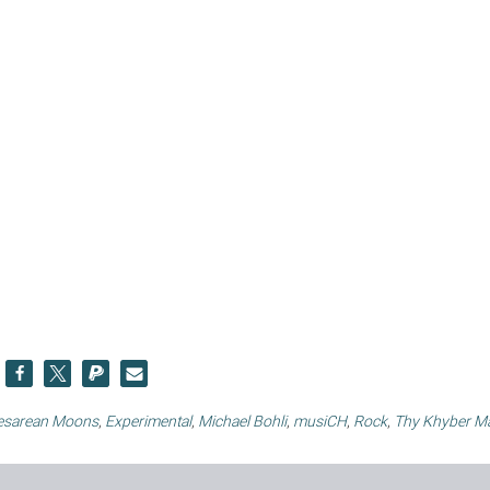
esarean Moons
,
Experimental
,
Michael Bohli
,
musiCH
,
Rock
,
Thy Khyber M