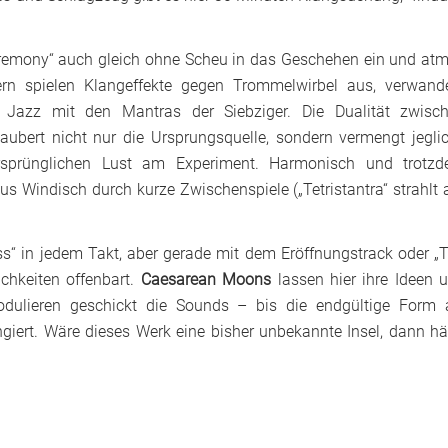
eremony“ auch gleich ohne Scheu in das Geschehen ein und at
dern spielen Klangeffekte gegen Trommelwirbel aus, verwand
 Jazz mit den Mantras der Siebziger. Die Dualität zwisc
ubert nicht nur die Ursprungsquelle, sondern vermengt jegli
ursprünglichen Lust am Experiment. Harmonisch und trotz
s Windisch durch kurze Zwischenspiele („Tetristantra“ strahlt
“ in jedem Takt, aber gerade mit dem Eröffnungstrack oder „
chkeiten offenbart.
Caesarean Moons
lassen hier ihre Ideen 
dulieren geschickt die Sounds – bis die endgültige Form 
ngiert. Wäre dieses Werk eine bisher unbekannte Insel, dann hä