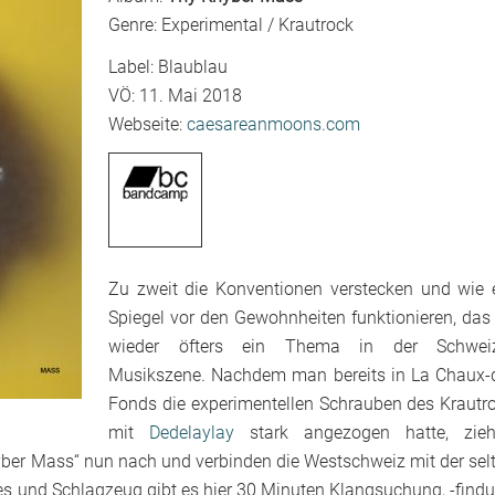
Genre: Experimental / Krautrock
Label: Blaublau
VÖ: 11. Mai 2018
Webseite:
caesareanmoons.com
Zu zweit die Konventionen verstecken und wie 
Spiegel vor den Gewohnheiten funktionieren, das 
wieder öfters ein Thema in der Schweiz
Musikszene. Nachdem man bereits in La Chaux-
Fonds die experimentellen Schrauben des Krautr
mit
Dedelaylay
stark angezogen hatte, zie
yber Mass“ nun nach und verbinden die Westschweiz mit der sel
ies und Schlagzeug gibt es hier 30 Minuten Klangsuchung, -find