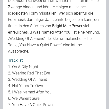
Das Album schwebt umher, will sich nicht an irdische
Zwänge binden und könnte einigen mit seiner
losgelösten Form missfallen. Wer sich aber für die
Folkmusik damaliger Jahrzehnte begeistern kann, der
findet in den Stücken von
Brigid Mae Power
viel
erfreuliches. „I Was Named After You“ ist eine Ahnung,
„Wedding Of A Friend“ der kleine, melancholische
Tanz, „You Have A Quiet Power“ eine intime
Aussprache.
Tracklist:
1. On A City Night
2. Wearing Red That Eve
3. Wedding Of A Friend
4. Not Yours To Own
5. I Was Named After You
6. We Weren’t Sure
7. You Have A Quiet Power