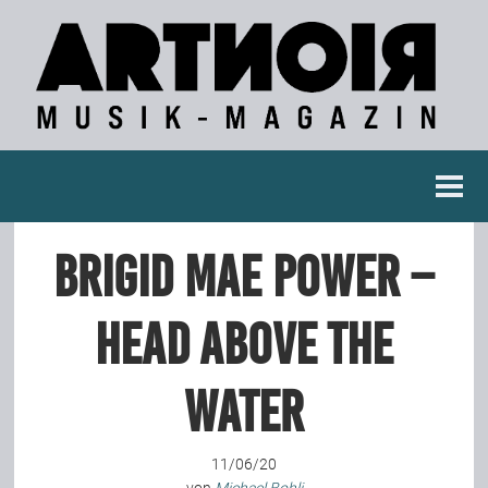
Berichte
Brigid Mae Power –
Konzertberichte
Head Above The
Fotoreportagen
Water
Interviews
11/06/20
Weitere Berichte