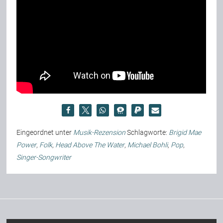
Eingeordnet unter
Musik-Rezension
Schlagworte:
Brigid Mae
Power
,
Folk
,
Head Above The Water
,
Michael Bohli
,
Pop
,
Singer-Songwriter