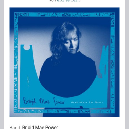
von
Michael Bohli
Bild-Archiv
Rezensionen
Musik
Alles andere
Backstage
Kontakt
Band:
Brigid Mae Power