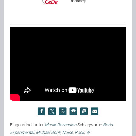
Eingeordnet unter
Musik-Rezension
Schlagworte:
Boris
,
Experimental
,
Michael Bohli
,
Noise
,
Rock
,
W