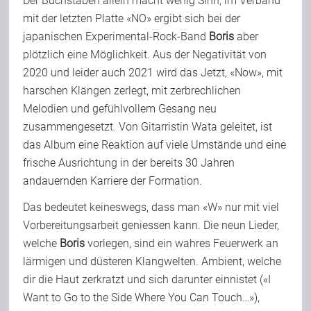
Der Buchstaben allein macht wenig Sinn, im Verband
mit der letzten Platte «NO» ergibt sich bei der
Team
japanischen Experimental-Rock-Band
Boris
aber
plötzlich eine Möglichkeit. Aus der Negativität von
Join Us
2020 und leider auch 2021 wird das Jetzt, «Now», mit
harschen Klängen zerlegt, mit zerbrechlichen
Melodien und gefühlvollem Gesang neu
Support Us
zusammengesetzt. Von Gitarristin Wata geleitet, ist
das Album eine Reaktion auf viele Umstände und eine
frische Ausrichtung in der bereits 30 Jahren
Kalender
andauernden Karriere der Formation.
Das bedeutet keineswegs, dass man «W» nur mit viel
Playlisten
Vorbereitungsarbeit geniessen kann. Die neun Lieder,
welche
Boris
vorlegen, sind ein wahres Feuerwerk an
lärmigen und düsteren Klangwelten. Ambient, welche
dir die Haut zerkratzt und sich darunter einnistet («I
Want to Go to the Side Where You Can Touch…»),