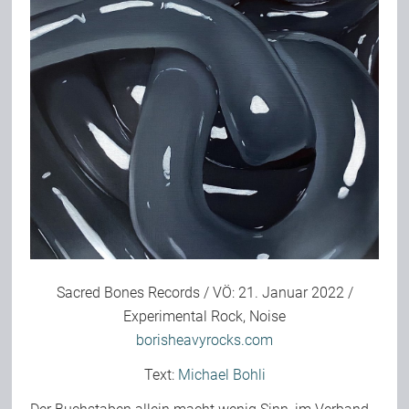
Bild-Archiv
Rezensionen
Musik
Alles andere
Sacred Bones Records / VÖ: 21. Januar 2022 /
Backstage
Experimental Rock, Noise
borisheavyrocks.com
Kontakt
Text:
Michael Bohli