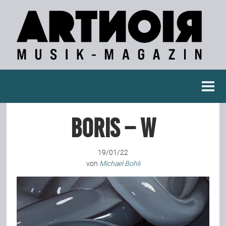
Berichte
Boris – W
Konzertberichte
19/01/22
Fotoreportagen
von
Michael Bohli
Interviews
Weitere Berichte