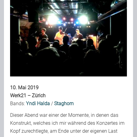
Bild-Archiv
Rezensionen
Musik
Alles andere
10. Mai 2019
Werk21 – Zürich
Bands:
Yndi Halda
/
Staghorn
Backstage
Dieser Abend war einer der Momente, in denen das
Konstrukt, welches ich mir während des Konzertes im
Kontakt
Kopf zurechtlegte, am Ende unter der eigenen Last