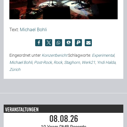
Text:
Michael Bohli
Eingeordnet unter
Konzertbericht
Schlagworte:
Experimental
,
Michael Bohli
,
Post-Rock
,
Rock
,
Staghorn
,
Werk21
,
Yndi Halda
,
Zürich
Veranstaltungen
08.08.26