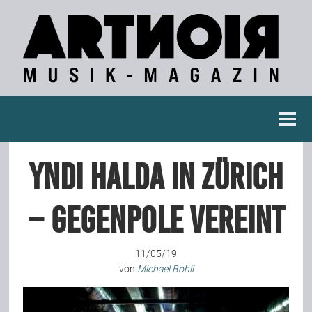
Berichte
Yndi Halda in Zürich
Konzertberichte
– Gegenpole vereint
Fotoreportagen
11/05/19
Interviews
von
Michael Bohli
Weitere Berichte