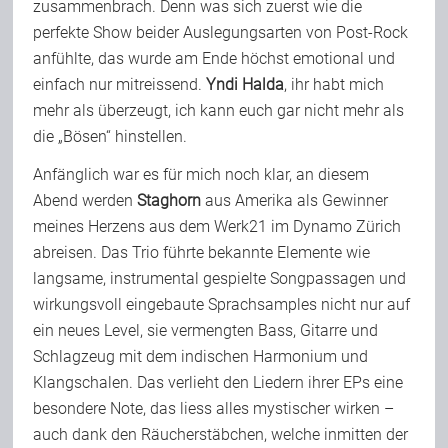
zusammenbrach. Denn was sich zuerst wie die
Team
perfekte Show beider Auslegungsarten von Post-Rock
anfühlte, das wurde am Ende höchst emotional und
einfach nur mitreissend.
Yndi Halda
, ihr habt mich
Join Us
mehr als überzeugt, ich kann euch gar nicht mehr als
die „Bösen“ hinstellen.
Support Us
Anfänglich war es für mich noch klar, an diesem
Abend werden
Staghorn
aus Amerika als Gewinner
meines Herzens aus dem Werk21 im Dynamo Zürich
Kalender
abreisen. Das Trio führte bekannte Elemente wie
langsame, instrumental gespielte Songpassagen und
wirkungsvoll eingebaute Sprachsamples nicht nur auf
Playlisten
ein neues Level, sie vermengten Bass, Gitarre und
Schlagzeug mit dem indischen Harmonium und
Klangschalen. Das verlieht den Liedern ihrer EPs eine
besondere Note, das liess alles mystischer wirken –
auch dank den Räucherstäbchen, welche inmitten der