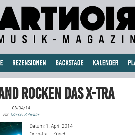
e
Rezensionen
Backstage
Kalender
Pl
and rocken das X-TRA
03/04/14
von
Marcel Schlatter
Datum: 1. April 2014
Ort: x-tra – Zürich