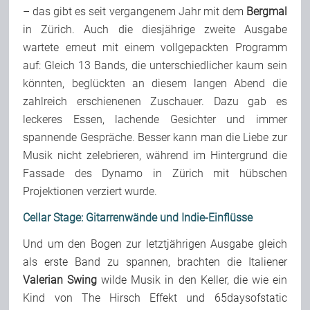
– das gibt es seit vergangenem Jahr mit dem
Bergmal
Team
in Zürich. Auch die diesjährige zweite Ausgabe
wartete erneut mit einem vollgepackten Programm
auf: Gleich 13 Bands, die unterschiedlicher kaum sein
Join Us
könnten, beglückten an diesem langen Abend die
zahlreich erschienenen Zuschauer. Dazu gab es
Support Us
leckeres Essen, lachende Gesichter und immer
spannende Gespräche. Besser kann man die Liebe zur
Musik nicht zelebrieren, während im Hintergrund die
Kalender
Fassade des Dynamo in Zürich mit hübschen
Projektionen verziert wurde.
Playlisten
Cellar Stage: Gitarrenwände und Indie-Einflüsse
Und um den Bogen zur letztjährigen Ausgabe gleich
als erste Band zu spannen, brachten die Italiener
Valerian Swing
wilde Musik in den Keller, die wie ein
Kind von The Hirsch Effekt und 65daysofstatic