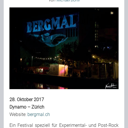
von
Michael Bohli
Bild-Archiv
Rezensionen
Musik
Alles andere
Backstage
28. Oktober 2017
Dynamo – Zürich
Website:
bergmal.ch
Kontakt
Ein Festival speziell für Experimental- und Post-Rock