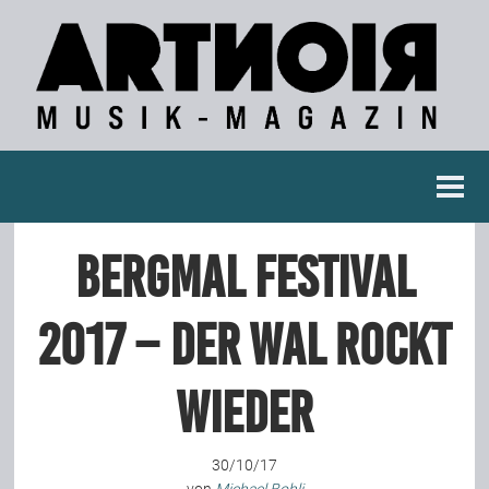
Berichte
Bergmal Festival
Konzertberichte
2017 – Der Wal rockt
Fotoreportagen
wieder
Interviews
30/10/17
Weitere Berichte