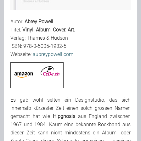
Team
Autor:
Abrey Powell
Titel:
Vinyl. Album. Cover. Art.
Join Us
Verlag: Thames & Hudson
ISBN: 978-0-5005-1932-5
Support Us
Webseite:
aubreypowell.com
Kalender
Playlisten
Es gab wohl selten ein Designstudio, das sich
innerhalb kürzester Zeit einen solch grossen Namen
gemacht hat wie
Hipgnosis
aus England zwischen
1967 und 1984. Kaum eine bekannte Rockband aus
dieser Zeit kann nicht mindestens ein Album- oder
Single-Cover dieser Schmiede vorweisen – gewisse