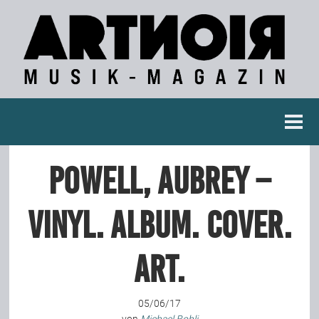
Berichte
Powell, Aubrey –
Konzertberichte
Vinyl. Album. Cover.
Fotoreportagen
Art.
Interviews
05/06/17
Weitere Berichte