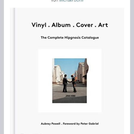
von
Michael Bohli
Bild-Archiv
Rezensionen
Musik
Alles andere
Backstage
Kontakt