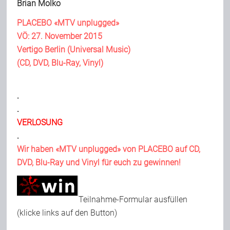
Brian Molko
Team
PLACEBO «MTV unplugged»
VÖ: 27. November 2015
Vertigo Berlin (Universal Music)
Join Us
(CD, DVD, Blu-Ray, Vinyl)
Support Us
.
.
VERLOSUNG
Kalender
.
Wir haben «MTV unplugged» von PLACEBO auf CD,
Playlisten
DVD, Blu-Ray und Vinyl für euch zu gewinnen!
Teilnahme-Formular ausfüllen
(klicke links auf den Button)