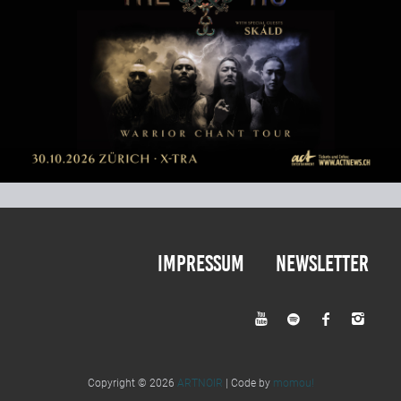
Impressum
Newsletter




Copyright © 2026
ARTNOIR
| Code by
momou!