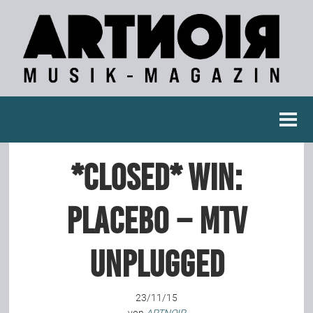
Berichte
*closed* WIN:
Konzertberichte
PLACEBO – MTV
Fotoreportagen
unplugged
Interviews
23/11/15
Weitere Berichte