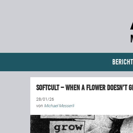
Bericht
Softcult – When A Flower Doesn’t 
28/01/26
von
Michael Messerli