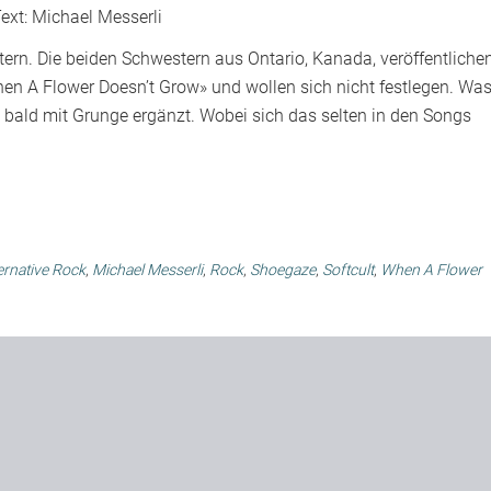
ext:
Michael Messerli
tern. Die beiden Schwestern aus Ontario, Kanada, veröffentliche
en A Flower Doesn’t Grow» und wollen sich nicht festlegen. Wa
 bald mit Grunge ergänzt. Wobei sich das selten in den Songs
ernative Rock
,
Michael Messerli
,
Rock
,
Shoegaze
,
Softcult
,
When A Flower