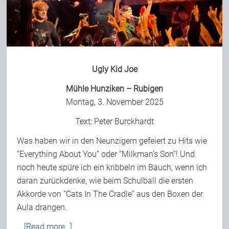
Bild-Archiv
Ugly Kid Joe
Rezensionen
Mühle Hunziken – Rubigen
Montag, 3. November 2025
Musik
Text:
Peter Burckhardt
Alles andere
Was haben wir in den Neunzigern gefeiert zu Hits wie
“Everything About You” oder “Milkman’s Son”! Und
noch heute spüre ich ein kribbeln im Bauch, wenn ich
Backstage
daran zurückdenke, wie beim Schulball die ersten
Akkorde von “Cats In The Cradle” aus den Boxen der
Aula drangen.
Kontakt
…
[Read more…]