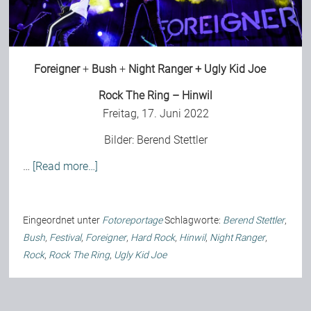
Foreigner
+
Bush
+
Night Ranger
+
Ugly Kid Joe
Rock The Ring – Hinwil
Freitag, 17. Juni 2022
Bilder:
Berend Stettler
…
[Read more…]
Eingeordnet unter
Fotoreportage
Schlagworte:
Berend Stettler
,
Bush
,
Festival
,
Foreigner
,
Hard Rock
,
Hinwil
,
Night Ranger
,
Rock
,
Rock The Ring
,
Ugly Kid Joe