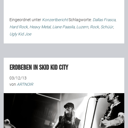
Eingeordnet unter
Konzertbericht
Schlagworte:
Dallas Frasca
,
Hard Rock
,
Heavy Metal
,
Liane Paasila
,
Luzern
,
Rock
,
Schüür
,
Ugly Kid Joe
Erdbeben in Skid Kid City
03/12/13
von
ARTNOIR