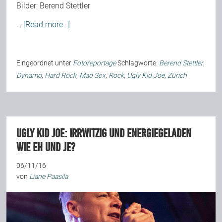
Bilder:
Berend Stettler
…
[Read more…]
Eingeordnet unter
Fotoreportage
Schlagworte:
Berend Stettler
,
Dynamo
,
Hard Rock
,
Mad Sox
,
Rock
,
Ugly Kid Joe
,
Zürich
Ugly Kid Joe: Irrwitzig und energiegeladen
wie eh und je?
06/11/16
von
Liane Paasila