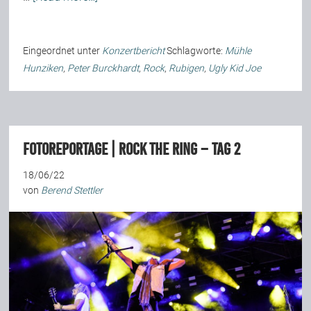
Team
Eingeordnet unter
Konzertbericht
Schlagworte:
Mühle
Hunziken
,
Peter Burckhardt
,
Rock
,
Rubigen
,
Ugly Kid Joe
Join Us
Support Us
Fotoreportage | Rock The Ring – Tag 2
Kalender
18/06/22
von
Berend Stettler
Playlisten