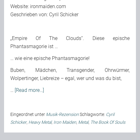
Website:
ironmaiden.com
Team
Geschrieben von: Cyril Schicker
Join Us
„Empire Of The Clouds“. Diese epische
Phantasmagorie ist …
Support Us
… wie eine epische Phantasmagorie!
Buben, Mädchen, Transgender, Ohrwürmer,
Kalender
Wolpertinger, Liebreize – egal, wer und was du bist,
…
[Read more…]
Playlisten
Eingeordnet unter
Musik-Rezension
Schlagworte:
Cyril
Schicker
,
Heavy Metal
,
Iron Maiden
,
Metal
,
The Book Of Souls