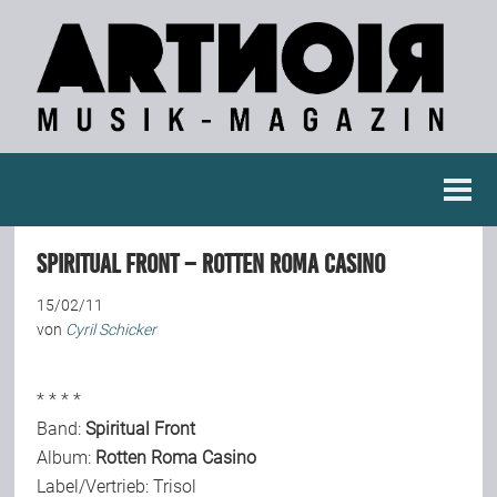
Berichte
Spiritual Front – Rotten Roma Casino
Konzertberichte
15/02/11
von
Cyril Schicker
Fotoreportagen
* * * *
Interviews
Band:
Spiritual Front
Album:
Rotten Roma Casino
Label/Vertrieb: Trisol
Weitere Berichte