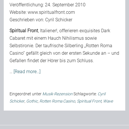
Veröffentlichung: 24. September 2010
Website:
www.spiritualfront.com
Bild-Archiv
Geschrieben von: Cyril Schicker
Spiritual Front
, Italiener!, offerieren exquisites Dark
Cabaret mit einem Hauch Nihilismus sowie
Rezensionen
Selbstironie. Der taufrische Silberling „Rotten Roma
Casino“ gefällt gleich von der ersten Sekunde an – und
Musik
Gefallen findet der Hörer bis zum Schluss.
…
[Read more…]
Alles andere
Eingeordnet unter
Musik-Rezension
Schlagworte:
Cyril
Backstage
Schicker
,
Gothic
,
Rotten Roma Casino
,
Spiritual Front
,
Wave
Kontakt