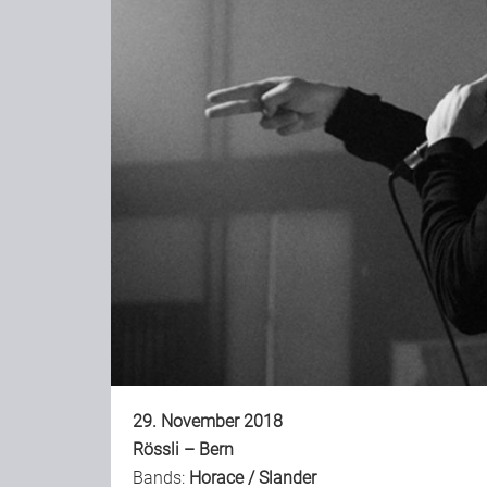
29. November 2018
Rössli – Bern
Bands:
Horace
/
Slander