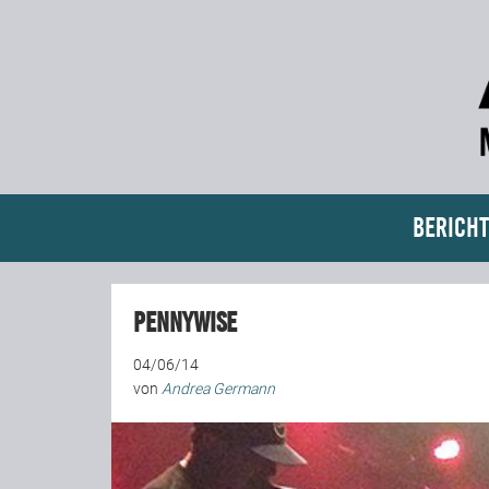
Bericht
Pennywise
04/06/14
von
Andrea Germann