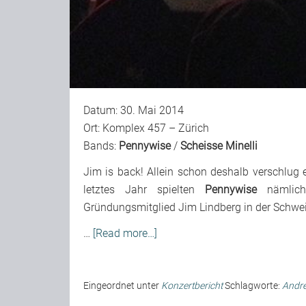
Datum: 30. Mai 2014
Ort: Komplex 457 – Zürich
Bands:
Pennywise
/
Scheisse Minelli
Jim is back! Allein schon deshalb verschlu
letztes Jahr spielten
Pennywise
nämlich
Gründungsmitglied Jim Lindberg in der Schweiz.
…
[Read more…]
Eingeordnet unter
Konzertbericht
Schlagworte:
Andr