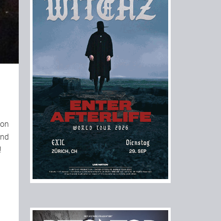
ion
nd
!