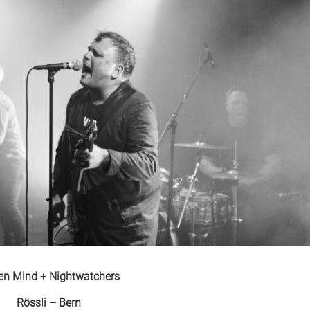
en Mind
+
Nightwatchers
Rössli – Bern