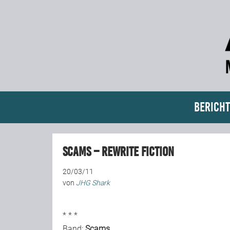
Bericht
Scams – Rewrite Fiction
20/03/11
von
JHG Shark
* * *
Band:
Scams