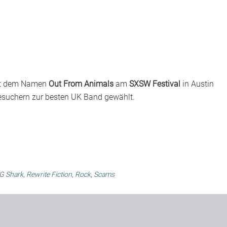
mit dem Namen
Out From Animals
am
SXSW Festival
in Austin
besuchern zur besten UK Band gewählt.
G Shark
,
Rewrite Fiction
,
Rock
,
Scams