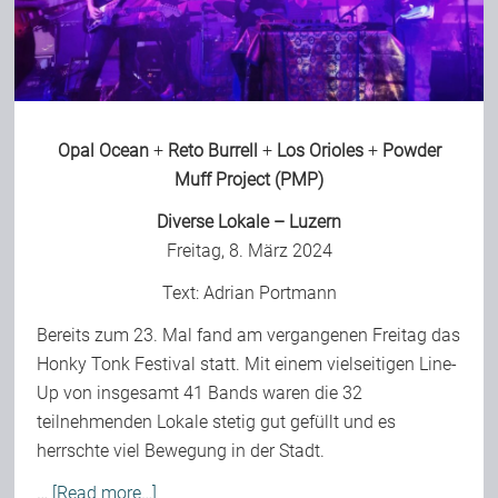
Bild-Archiv
Opal Ocean
+
Reto Burrell
+
Los Orioles
+
Powder
Rezensionen
Muff Project (PMP)
Diverse Lokale – Luzern
Musik
Freitag, 8. März 2024
Text:
Adrian Portmann
Alles andere
Bereits zum 23. Mal fand am vergangenen Freitag das
Honky Tonk Festival statt. Mit einem vielseitigen Line-
Backstage
Up von insgesamt 41 Bands waren die 32
teilnehmenden Lokale stetig gut gefüllt und es
herrschte viel Bewegung in der Stadt.
Kontakt
…
[Read more…]