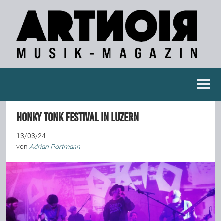
Berichte
Honky Tonk Festival in Luzern
Konzertberichte
13/03/24
von
Adrian Portmann
Fotoreportagen
Interviews
Weitere Berichte