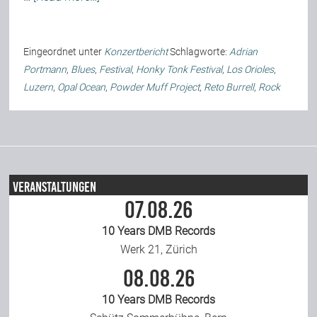
Team
Eingeordnet unter
Konzertbericht
Schlagworte:
Adrian
Portmann
,
Blues
,
Festival
,
Honky Tonk Festival
,
Los Orioles
,
Join Us
Luzern
,
Opal Ocean
,
Powder Muff Project
,
Reto Burrell
,
Rock
Support Us
Kalender
Veranstaltungen
07.08.26
Playlisten
10 Years DMB Records
Werk 21, Zürich
08.08.26
10 Years DMB Records