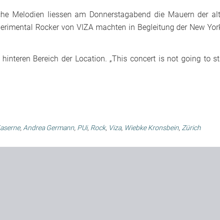
che Melodien liessen am Donnerstagabend die Mauern der al
Experimental Rocker von VIZA machten in Begleitung der New Yor
hinteren Bereich der Location. „This concert is not going to st
Kaserne
,
Andrea Germann
,
PUi
,
Rock
,
Viza
,
Wiebke Kronsbein
,
Zürich