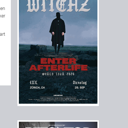
ten
ker
art