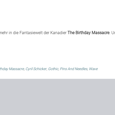
mehr in die Fantasiewelt der Kanadier
The Birthday Massacre
. 
thday Massacre
,
Cyril Schicker
,
Gothic
,
Pins And Needles
,
Wave