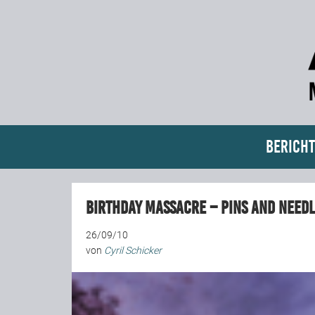
Bericht
Birthday Massacre – Pins And Needl
26/09/10
von
Cyril Schicker