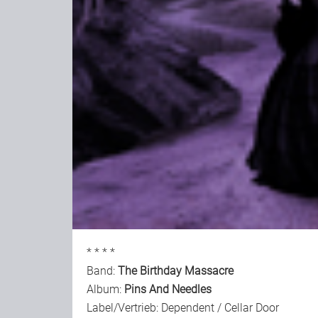
* * * *
Band:
The Birthday Massacre
Album:
Pins And Needles
Label/Vertrieb: Dependent / Cellar Door