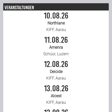
Veranstaltungen
Team
10.08.26
Northlane
Join Us
KIFF, Aarau
11.08.26
Support Us
Amenra
Schüür, Luzern
Kalender
12.08.26
Deicide
Playlisten
KIFF, Aarau
13.08.26
Alcest
KIFF, Aarau