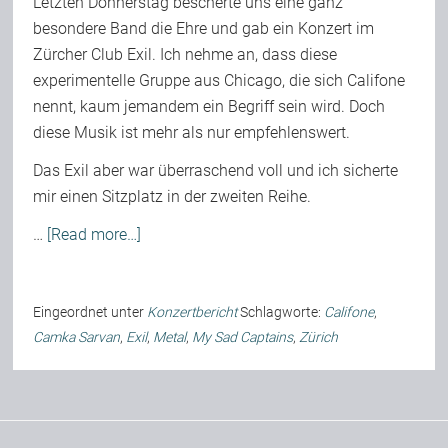
Letzten Donnerstag bescherte uns eine ganz
besondere Band die Ehre und gab ein Konzert im
Zürcher Club Exil. Ich nehme an, dass diese
Bild-Archiv
experimentelle Gruppe aus Chicago, die sich Califone
nennt, kaum jemandem ein Begriff sein wird. Doch
diese Musik ist mehr als nur empfehlenswert.
Rezensionen
Das Exil aber war überraschend voll und ich sicherte
mir einen Sitzplatz in der zweiten Reihe.
Musik
…
[Read more…]
Alles andere
Eingeordnet unter
Konzertbericht
Schlagworte:
Califone
,
Camka Sarvan
,
Exil
,
Metal
,
My Sad Captains
,
Zürich
Backstage
Kontakt