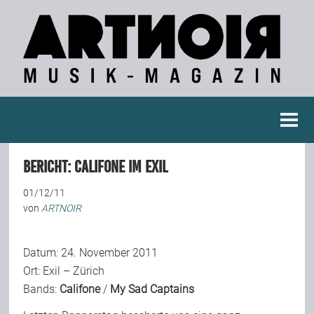
Berichte
BERICHT: Califone im Exil
Konzertberichte
01/12/11
von
ARTNOIR
Fotoreportagen
Datum: 24. November 2011
Interviews
Ort:
Exil – Zürich
Bands:
Califone
/
My Sad Captains
Weitere Berichte