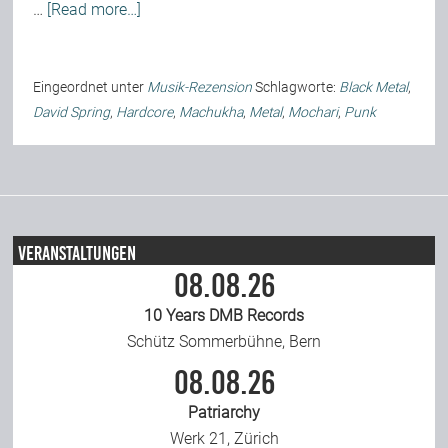
…
[Read more…]
Team
Eingeordnet unter
Musik-Rezension
Schlagworte:
Black Metal
,
Join Us
David Spring
,
Hardcore
,
Machukha
,
Metal
,
Mochari
,
Punk
Support Us
Kalender
Veranstaltungen
08.08.26
Playlisten
10 Years DMB Records
Schütz Sommerbühne, Bern
08.08.26
Patriarchy
Werk 21, Zürich