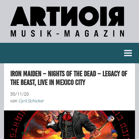
Berichte
Iron Maiden – Nights Of The Dead – Legacy Of
Konzertberichte
The Beast, Live in Mexico City
30/11/20
Fotoreportagen
von
Cyril Schicker
Interviews
Weitere Berichte