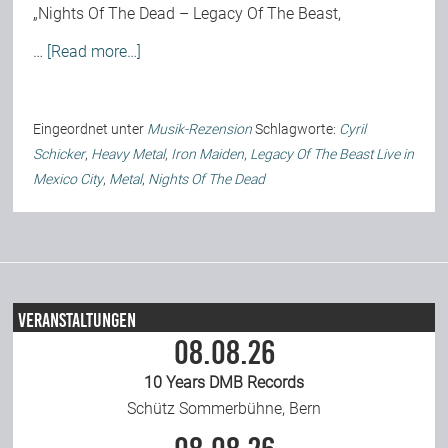
„Nights Of The Dead – Legacy Of The Beast,
Team
…
[Read more…]
Join Us
Eingeordnet unter
Musik-Rezension
Schlagworte:
Cyril
Schicker
,
Heavy Metal
,
Iron Maiden
,
Legacy Of The Beast Live in
Support Us
Mexico City
,
Metal
,
Nights Of The Dead
Kalender
Playlisten
Veranstaltungen
08.08.26
10 Years DMB Records
Schütz Sommerbühne, Bern