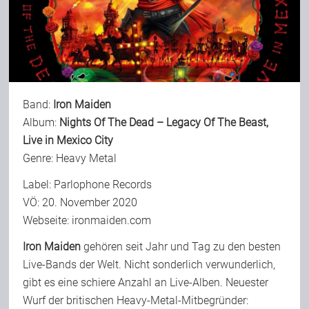
Bild-Archiv
Rezensionen
Band:
Iron Maiden
Album:
Nights Of The Dead – Legacy Of The Beast,
Live in Mexico City
Musik
Genre: Heavy Metal
Label: Parlophone Records
Alles andere
VÖ: 20. November 2020
Webseite:
ironmaiden.com
Backstage
Iron Maiden
gehören seit Jahr und Tag zu den besten
Live-Bands der Welt. Nicht sonderlich verwunderlich,
gibt es eine schiere Anzahl an Live-Alben. Neuester
Kontakt
Wurf der britischen Heavy-Metal-Mitbegründer: