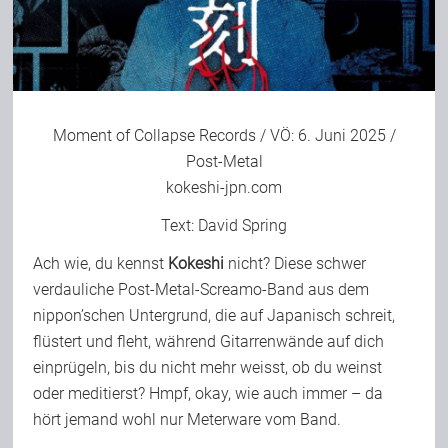
Bild-Archiv
Moment of Collapse Records
/ VÖ: 6. Juni 2025 /
Rezensionen
Post-Metal
kokeshi-jpn.com
Musik
Text:
David Spring
Ach wie, du kennst
Kokeshi
nicht? Diese schwer
Alles andere
verdauliche Post-Metal-Screamo-Band aus dem
nippon’schen Untergrund, die auf Japanisch schreit,
flüstert und fleht, während Gitarrenwände auf dich
Backstage
einprügeln, bis du nicht mehr weisst, ob du weinst
oder meditierst? Hmpf, okay, wie auch immer – da
Kontakt
hört jemand wohl nur Meterware vom Band.