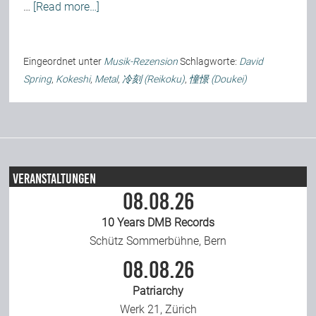
…
[Read more…]
Team
Eingeordnet unter
Musik-Rezension
Schlagworte:
David
Join Us
Spring
,
Kokeshi
,
Metal
,
冷刻 (Reikoku)
,
憧憬 (Doukei)
Support Us
Kalender
Veranstaltungen
08.08.26
Playlisten
10 Years DMB Records
Schütz Sommerbühne, Bern
08.08.26
Patriarchy
Werk 21, Zürich