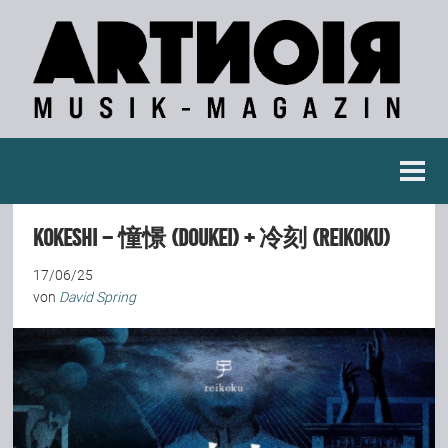
Berichte
Kokeshi – 憧憬 (Doukei) + 冷刻 (Reikoku)
Konzertberichte
17/06/25
von
David Spring
Fotoreportagen
Interviews
Weitere Berichte