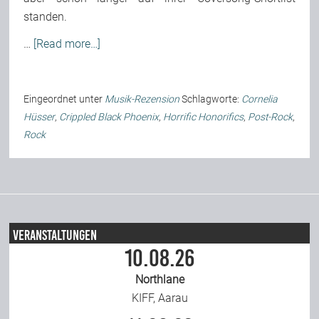
standen.
Team
…
[Read more…]
Join Us
Eingeordnet unter
Musik-Rezension
Schlagworte:
Cornelia
Hüsser
,
Crippled Black Phoenix
,
Horrific Honorifics
,
Post-Rock
,
Support Us
Rock
Kalender
Playlisten
Veranstaltungen
10.08.26
Northlane
KIFF, Aarau