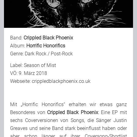
Bild-Archiv
Band:
Crippled Black Phoenix
Rezensionen
Album:
Horrific Honorifics
Genre: Dark Rock / Post-Rock
Musik
Label: Season of Mist
VÖ: 9. März 2018
Webseite:
crippledblackphoenix.co.uk
Alles andere
Mit „Horrific Honorifics“ erhalten wir etwas ganz
Backstage
Besonderes von
Crippled Black Phoenix
: Eine EP mit
sechs Coverversionen von Songs, die Sänger Justin
Kontakt
Greaves und seine Band stark beeinflusst haben oder
aber schon länger auf ihrer Coversong-Shortlist