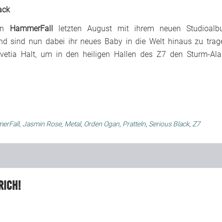
ack
ten
HammerFall
letzten August mit ihrem neuen Studioal
nd sind nun dabei ihr neues Baby in die Welt hinaus zu trag
l)vetia Halt, um in den heiligen Hallen des Z7 den Sturm-Al
erFall
,
Jasmin Rose
,
Metal
,
Orden Ogan
,
Pratteln
,
Serious Black
,
Z7
rich!