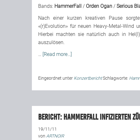
Bands:
HammerFall
/
Orden Ogan
/
Serious Bl
Nach einer kurzen kreativen Pause sorg
«(r)Evolution» für neuen Heavy-Metal-Wind u
Hierbei machten sie natürlich auch in Hel(
auszulösen.
…
[Read more…]
Eingeordnet unter
Konzertbericht
Schlagworte:
Hamm
BERICHT: Hammerfall infizierten Zü
19/11/11
von
ARTNOIR