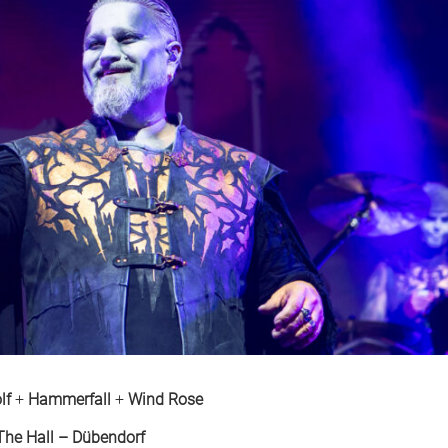
lf
+
Hammerfall
+
Wind Rose
The Hall – Dübendorf