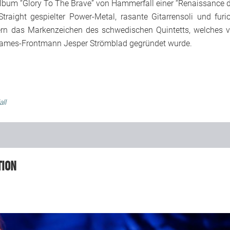
lbum “Glory To The Brave” von Hammerfall einer “Renaissance 
Straight gespielter Power-Metal, rasante Gitarrensoli und furi
ern das Markenzeichen des schwedischen Quintetts, welches 
 Flames-Frontmann Jesper Strömblad gegründet wurde.
ll
tion