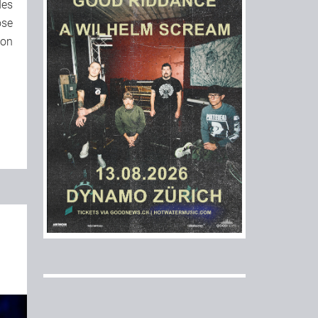
des
ose
von