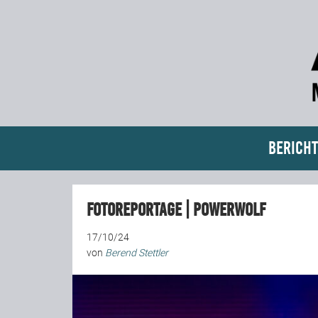
Bericht
Fotoreportage | Powerwolf
17/10/24
von
Berend Stettler