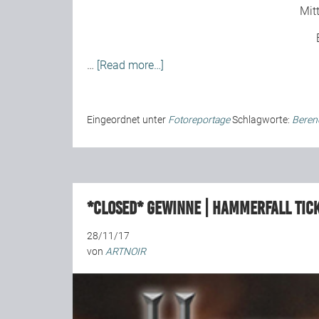
Mit
…
[Read more…]
Eingeordnet unter
Fotoreportage
Schlagworte:
Berend
*closed* Gewinne | HAMMERFALL Tic
28/11/17
von
ARTNOIR