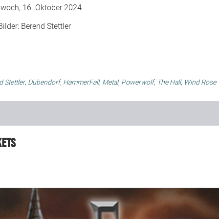
twoch, 16. Oktober 2024
Bilder:
Berend Stettler
 Stettler
,
Dübendorf
,
HammerFall
,
Metal
,
Powerwolf
,
The Hall
,
Wind Rose
kets