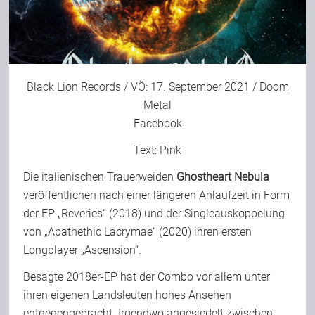
Bild-Archiv
Black Lion Records / VÖ: 17. September 2021 / Doom
Rezensionen
Metal
Facebook
Musik
Text:
Pink
Die italienischen Trauerweiden
Ghostheart Nebula
Alles andere
veröffentlichen nach einer längeren Anlaufzeit in Form
der EP „Reveries“ (2018) und der Singleauskoppelung
von „Apathethic Lacrymae“ (2020) ihren ersten
Backstage
Longplayer „Ascension“.
Besagte 2018er-EP hat der Combo vor allem unter
Kontakt
ihren eigenen Landsleuten hohes Ansehen
entgegengebracht. Irgendwo angesiedelt zwischen