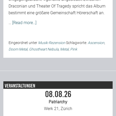
Draconian und Theater Of Tragedy spricht das Album
Team
bestimmt eine größere Gemeinschaft Hörerschaft an.
…
[Read more…]
Join Us
Eingeordnet unter
Musik-Rezension
Schlagworte:
Ascension
,
Support Us
Doom Metal
,
Ghostheart Nebula
,
Metal
,
Pink
Kalender
Playlisten
Veranstaltungen
08.08.26
Patriarchy
Werk 21, Zürich