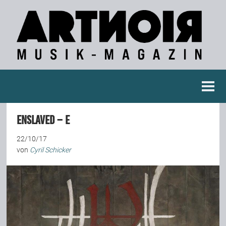
Berichte
Enslaved – E
Konzertberichte
22/10/17
von
Cyril Schicker
Fotoreportagen
Interviews
Weitere Berichte