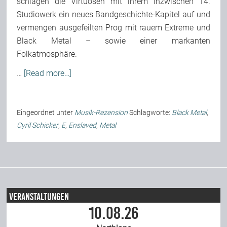
schlagen die Virtuosen mit ihrem inzwischen 14.
Studiowerk ein neues Bandgeschichte-Kapitel auf und
Team
vermengen ausgefeilten Prog mit rauem Extreme und
Black Metal – sowie einer markanten
Join Us
Folkatmosphäre.
…
[Read more…]
Support Us
Eingeordnet unter
Musik-Rezension
Schlagworte:
Black Metal
,
Kalender
Cyril Schicker
,
E
,
Enslaved
,
Metal
Playlisten
Veranstaltungen
10.08.26