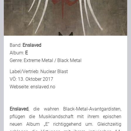
Bild-Archiv
Rezensionen
Band:
Enslaved
Album:
E
Musik
Genre: Extreme Metal / Black Metal
Label/Vertrieb: Nuclear Blast
VÖ: 13. Oktober 2017
Alles andere
Webseite:
enslaved.no
Backstage
Enslaved
, die wahren Black-Metal-Avantgardisten,
pflügen die Musiklandschaft mit ihrem epischen
Kontakt
neuen Album „E“ richtiggehend um. Gleichzeitig