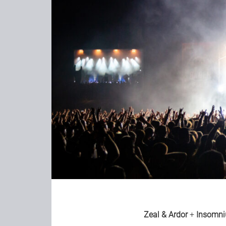
Zeal & Ardor
+
Insomn