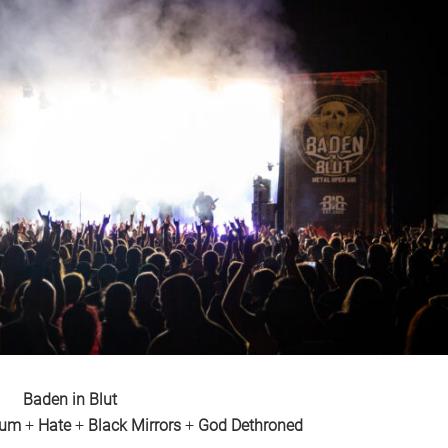
Baden in Blut
ium
+
Hate
+
Black Mirrors
+
God Dethroned