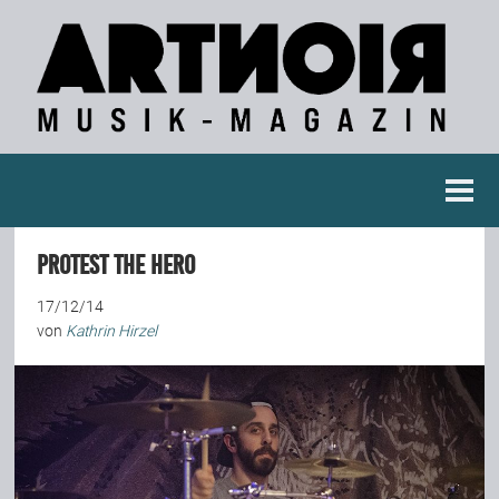
Berichte
Protest The Hero
Konzertberichte
17/12/14
von
Kathrin Hirzel
Fotoreportagen
Interviews
Weitere Berichte