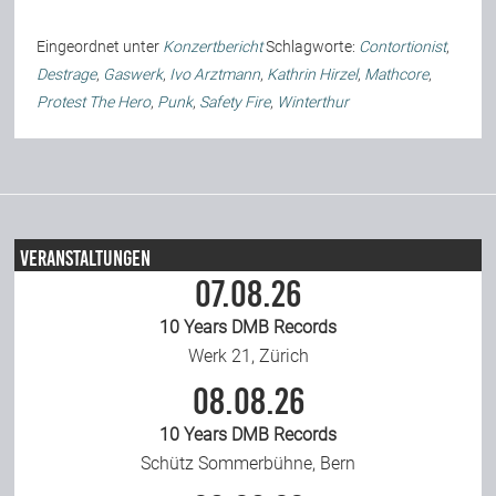
Team
Eingeordnet unter
Konzertbericht
Schlagworte:
Contortionist
,
Destrage
,
Gaswerk
,
Ivo Arztmann
,
Kathrin Hirzel
,
Mathcore
,
Protest The Hero
,
Punk
,
Safety Fire
,
Winterthur
Join Us
Support Us
Veranstaltungen
Kalender
07.08.26
10 Years DMB Records
Playlisten
Werk 21, Zürich
08.08.26
10 Years DMB Records
Schütz Sommerbühne, Bern