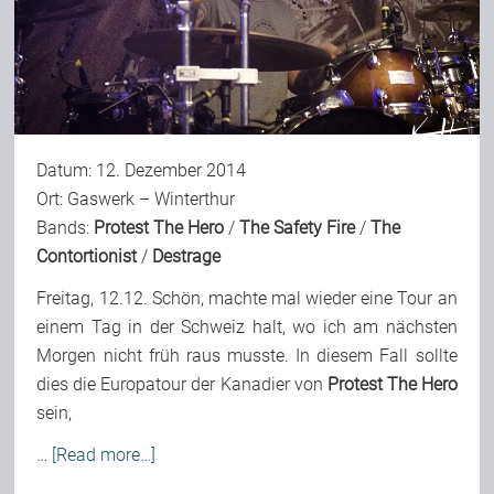
Bild-Archiv
Rezensionen
Datum: 12. Dezember 2014
Ort: Gaswerk – Winterthur
Musik
Bands:
Protest The Hero
/
The Safety Fire
/
The
Contortionist
/
Destrage
Freitag, 12.12. Schön, machte mal wieder eine Tour an
Alles andere
einem Tag in der Schweiz halt, wo ich am nächsten
Morgen nicht früh raus musste. In diesem Fall sollte
Backstage
dies die Europatour der Kanadier von
Protest The Hero
sein,
Kontakt
…
[Read more…]