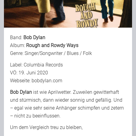
Bild-Archiv
Band:
Bob Dylan
Rezensionen
Album:
Rough and Rowdy Ways
Genre: Singer/Songwriter / Blues / Folk
Musik
Label: Columbia Records
VÖ: 19. Juni 2020
Webseite:
bobdylan.com
Alles andere
Bob Dylan
ist wie Aprilwetter. Zuweilen gewitterhaft
und stürmisch, dann wieder sonnig und gefällig. Und
Backstage
– egal wie sehr seine Anhänger schimpfen und zetern
– nicht zu beeinflussen.
Kontakt
Um dem Vergleich treu zu bleiben,