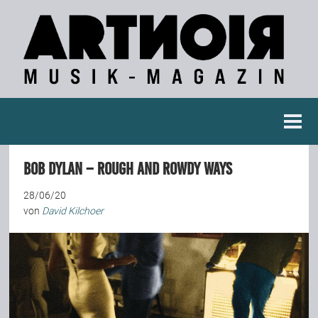
Berichte
Bob Dylan – Rough and Rowdy Ways
Konzertberichte
28/06/20
von
David Kilchoer
Fotoreportagen
Interviews
Weitere Berichte