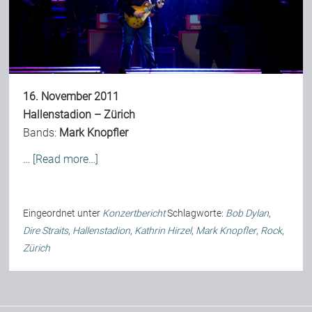
16. November 2011
Hallenstadion – Zürich
Bands:
Mark Knopfler
…
[Read more…]
Eingeordnet unter
Konzertbericht
Schlagworte:
Bob Dylan
,
Dire Straits
,
Hallenstadion
,
Kathrin Hirzel
,
Mark Knopfler
,
Rock
,
Zürich