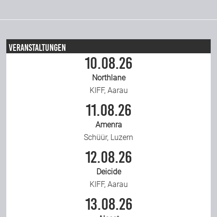
Team
Veranstaltungen
Join Us
10.08.26
Northlane
Support Us
KIFF, Aarau
11.08.26
Kalender
Amenra
Schüür, Luzern
Playlisten
12.08.26
Deicide
KIFF, Aarau
13.08.26