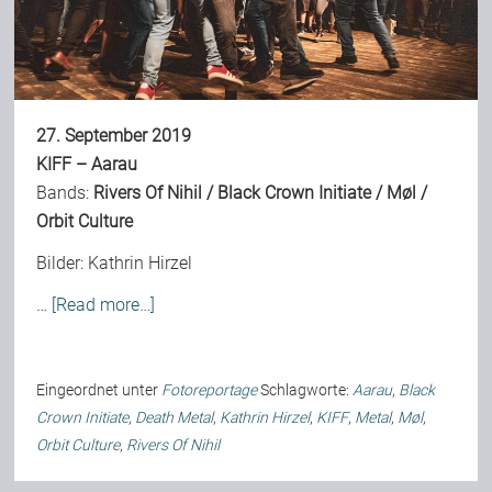
Bild-Archiv
27. September 2019
Rezensionen
KIFF – Aarau
Bands:
Rivers Of Nihil
/
Black Crown Initiate
/
Møl
/
Orbit Culture
Musik
Bilder:
Kathrin Hirzel
Alles andere
…
[Read more…]
Backstage
Eingeordnet unter
Fotoreportage
Schlagworte:
Aarau
,
Black
Crown Initiate
,
Death Metal
,
Kathrin Hirzel
,
KIFF
,
Metal
,
Møl
,
Orbit Culture
,
Rivers Of Nihil
Kontakt