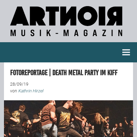
Berichte
Fotoreportage | Death Metal Party im KIFF
Konzertberichte
28/09/19
von
Kathrin Hirzel
Fotoreportagen
Interviews
Weitere Berichte