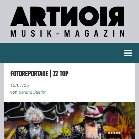
Berichte
Fotoreportage | ZZ Top
Konzertberichte
16/07/26
von
Berend Stettler
Fotoreportagen
Interviews
Weitere Berichte