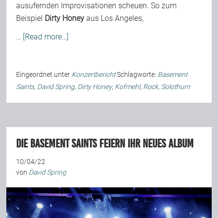
ausufernden Improvisationen scheuen. So zum
Beispiel
Dirty Honey
aus Los Angeles,
…
[Read more…]
Eingeordnet unter
Konzertbericht
Schlagworte:
Basement
Saints
,
David Spring
,
Dirty Honey
,
Kofmehl
,
Rock
,
Solothurn
Die Basement Saints feiern ihr neues Album
10/04/22
von
David Spring