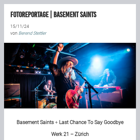
Team
Fotoreportage | Basement Saints
15/11/24
Join Us
von
Berend Stettler
Support Us
Kalender
Playlisten
Basement Saints
+
Last Chance To Say Goodbye
Werk 21 – Zürich