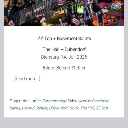
Bild-Archiv
ZZ Top
+
Basement Saints
Rezensionen
The Hall – Dübendorf
Dienstag, 14. Juli 2026
Musik
Bilder:
Berend Stettler
Alles andere
…
[Read more…]
Backstage
Eingeordnet unter
Fotoreportage
Schlagworte:
Basement
Saints
,
Berend Stettler
,
Dübendorf
,
Rock
,
The Hall
,
ZZ Top
Kontakt