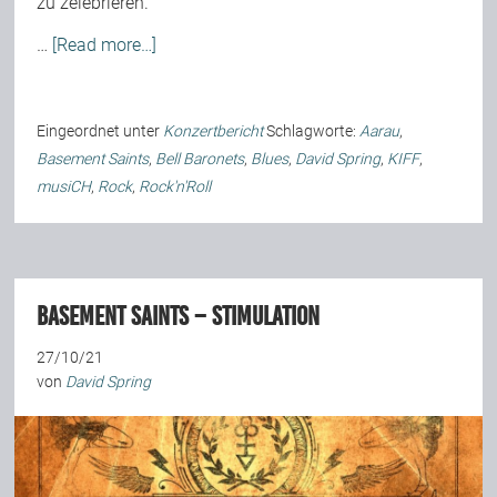
zu zelebrieren.
…
[Read more…]
Eingeordnet unter
Konzertbericht
Schlagworte:
Aarau
,
Basement Saints
,
Bell Baronets
,
Blues
,
David Spring
,
KIFF
,
musiCH
,
Rock
,
Rock'n'Roll
Basement Saints – Stimulation
27/10/21
von
David Spring