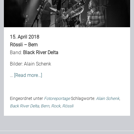
Bild-Archiv
15. April 2018
Rezensionen
Rössli – Bern
Band:
Black River Delta
Musik
Bilder:
Alain Schenk
…
[Read more…]
Alles andere
Eingeordnet unter
Fotoreportage
Schlagworte:
Alain Schenk
,
Backstage
Back River Delta
,
Bern
,
Rock
,
Rössli
Kontakt