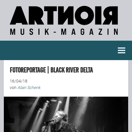
Berichte
Fotoreportage | Black River Delta
Konzertberichte
16/04/18
von
Alain Schenk
Fotoreportagen
Interviews
Weitere Berichte