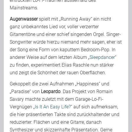
entrückten Lo-Fi-Träumen ausserhalb des
Mainstreams.
Augenwasser
spielt mit „Running Away“ ein nicht
ganz unbekanntes Lied vor, voller verzerrter
Gitarrentöne und einer schief singenden Orgel. Singer-
Songwriter würde hierzu niemand mehr sagen, eher ist
der Song eine Form von kaputtem Bedroom-Pop. In
anderer Weise auf dem letzten Album „
Sleepdancer
“
zu finden, experimentiert Elias Raschle nun stärker
und zeigt die Schönheit der rauen Oberflächen.
Gekoppelt die zwei Aufnahmen „Happiness“ und
„Paradise“ von
Leopardo
. Das Projekt von Romain
Savary machte zuletzt mit dem Garage-Lo-Fi-
Vergnügen „
Is It An Easy Life?
“ auf sich aufmerksam,
die hier präsentierten Takte sind zurückhaltender und
reduzierter. Flächen und eine Gitarre, danach
Synthesizer und skizzenhafte Präsentation. Gerne