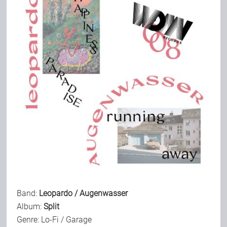
Bild-Archiv
Rezensionen
Musik
Alles andere
Backstage
Band:
Leopardo / Augenwasser
Album:
Split
Kontakt
Genre: Lo-Fi / Garage