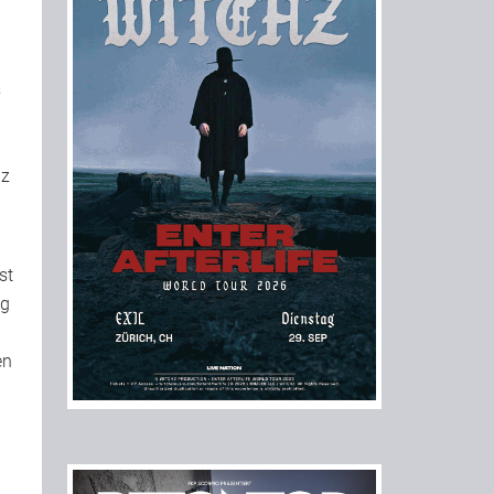
s
iz
st
ig
en