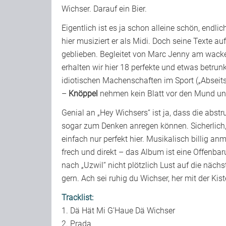
Wichser. Darauf ein Bier.
Eigentlich ist es ja schon alleine schön, endl
hier musiziert er als Midi. Doch seine Texte 
geblieben. Begleitet von Marc Jenny am wack
erhalten wir hier 18 perfekte und etwas bet
idiotischen Machenschaften im Sport („Abseits
–
Knöppel
nehmen kein Blatt vor den Mund und g
Genial an „Hey Wichsers“ ist ja, dass die ab
sogar zum Denken anregen können. Sicherlich, M
einfach nur perfekt hier. Musikalisch billig
frech und direkt – das Album ist eine Offenbar
nach „Uzwil“ nicht plötzlich Lust auf die näch
gern. Ach sei ruhig du Wichser, her mit der Kist
Tracklist:
1. Dä Hät Mi G’Haue Dä Wichser
2. Prada