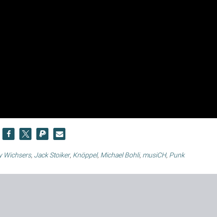
y Wichsers
,
Jack Stoiker
,
Knöppel
,
Michael Bohli
,
musiCH
,
Punk