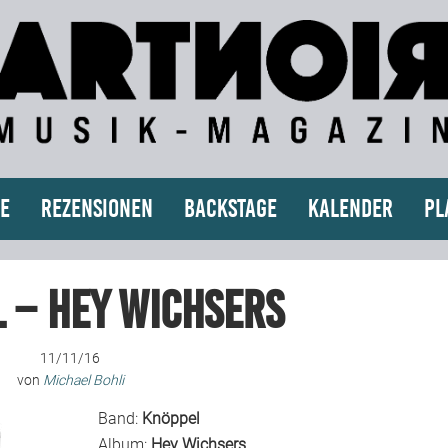
e
Rezensionen
Backstage
Kalender
Pl
 – Hey Wichsers
11/11/16
von
Michael Bohli
Band:
Knöppel
Album:
Hey Wichsers