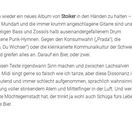
ich wieder ein neues Album von
Stoiker
in den Händen zu halten –
auf Mundart und die immer krumm angeschlagene Gitarre sind un
eligen Bass und Zosso’s halb auseinandergefallenem Drum
runkene Punk-Hymnen. Gegen den Konsumwahn („Prada“), die
, Du Wichser“) oder die kleinkarierte Kommunalkultur der Schwe
reifen alles an. Darauf ein Bier, oder zwei.
strusen Texte irgendwann Sinn machen und zwischen Lachsalven
idi singt gerne so falsch wie ich tanze, aber diese Dissonanz i
 anmutend und immer schlecht aufgenommen, sprachlich wahnsinn
ung voller stinkendem Atem und Mittelfinger in der Luft. Und wer
ste Möchtegernstadt hat, der trinkt ja wohl auch Schüga fürs Leb
e Bier.