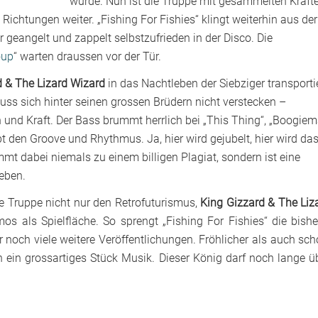
wurde. Nun ist die Truppe mit gesammelten Kräft
Richtungen weiter. „Fishing For Fishies“ klingt weiterhin aus der
r geangelt und zappelt selbstzufrieden in der Disco. Die
oup
“ warten draussen vor der Tür.
d & The Lizard Wizard
in das Nachtleben der Siebziger transporti
muss sich hinter seinen grossen Brüdern nicht verstecken –
en und Kraft. Der Bass brummt herrlich bei „This Thing“, „Boogie
bt den Groove und Rhythmus. Ja, hier wird gejubelt, hier wird da
t dabei niemals zu einem billigen Plagiat, sondern ist eine
leben.
e Truppe nicht nur den Retrofuturismus,
King Gizzard & The Liz
 als Spielfläche. So sprengt „Fishing For Fishies“ die bishe
noch viele weitere Veröffentlichungen. Fröhlicher als auch sch
 ein grossartiges Stück Musik. Dieser König darf noch lange ü