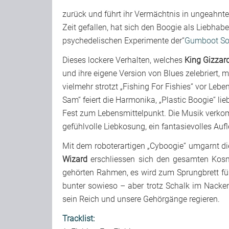
zurück und führt ihr Vermächtnis in ungeahnte 
Zeit gefallen, hat sich den Boogie als Liebhabe
psychedelischen Experimente der“
Gumboot S
Dieses lockere Verhalten, welches
King Gizzar
und ihre eigene Version von Blues zelebriert, 
vielmehr strotzt „Fishing For Fishies“ vor Leb
Sam“ feiert die Harmonika, „Plastic Boogie“ lie
Fest zum Lebensmittelpunkt. Die Musik verkomm
gefühlvolle Liebkosung, ein fantasievolles Auf
Mit dem roboterartigen „Cyboogie“ umgarnt di
Wizard
erschliessen sich den gesamten Kosmos
gehörten Rahmen, es wird zum Sprungbrett für 
bunter sowieso – aber trotz Schalk im Nacken
sein Reich und unsere Gehörgänge regieren.
Tracklist: