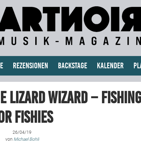
e
Rezensionen
Backstage
Kalender
Pl
e Lizard Wizard – Fishin
or Fishies
26/04/19
von
Michael Bohli