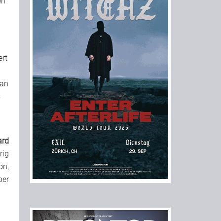
en
ert
man
s
ard
rig
on,
ber