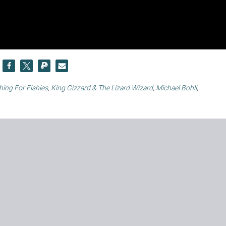
hing For Fishies
,
King Gizzard & The Lizard Wizard
,
Michael Bohli
,