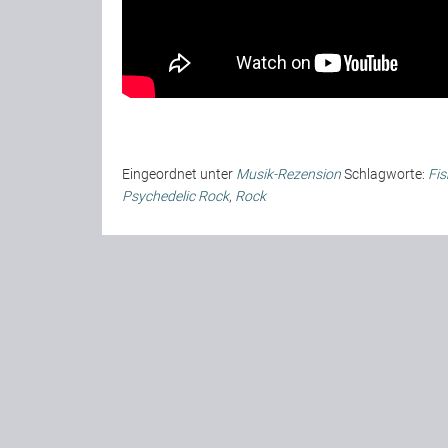
Eingeordnet unter
Musik-Rezension
Schlagworte:
Fis
Psychedelic Rock
,
Rock