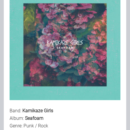
Bild-Archiv
Rezensionen
Musik
Alles andere
Backstage
Band:
Kamikaze Girls
Album:
Seafoam
Kontakt
Genre: Punk / Rock