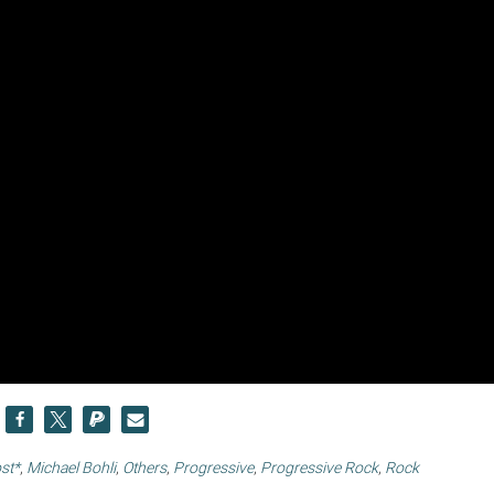
st*
,
Michael Bohli
,
Others
,
Progressive
,
Progressive Rock
,
Rock