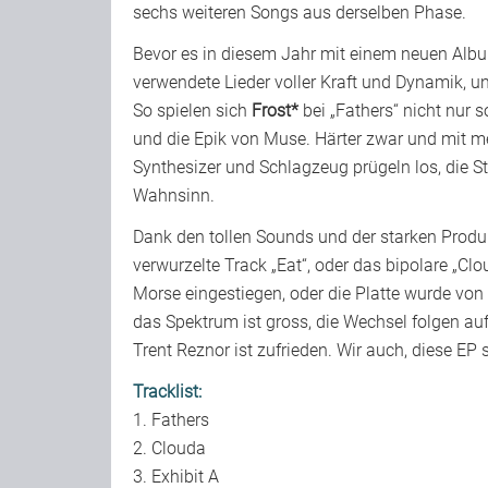
sechs weiteren Songs aus derselben Phase.
Bevor es in diesem Jahr mit einem neuen Album
verwendete Lieder voller Kraft und Dynamik, u
So spielen sich
Frost*
bei „Fathers“ nicht nur s
und die Epik von Muse. Härter zwar und mit me
Synthesizer und Schlagzeug prügeln los, die S
Wahnsinn.
Dank den tollen Sounds und der starken Produ
verwurzelte Track „Eat“, oder das bipolare „C
Morse eingestiegen, oder die Platte wurde vo
das Spektrum ist gross, die Wechsel folgen au
Trent Reznor ist zufrieden. Wir auch, diese EP
Tracklist:
1. Fathers
2. Clouda
3. Exhibit A