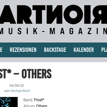
e
Rezensionen
Backstage
Kalender
Pl
st* – Others
04/06/20
von
Michael Bohli
Band:
Frost*
Album:
Others