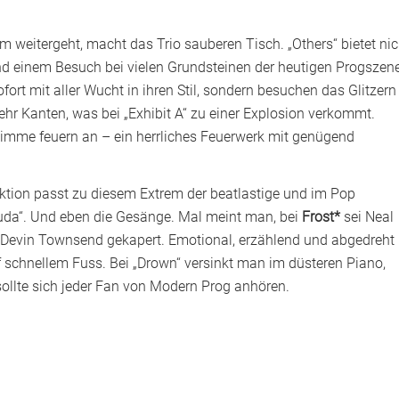
 weitergeht, macht das Trio sauberen Tisch. „Others“ bietet nic
nd einem Besuch bei vielen Grundsteinen der heutigen Progszene
ofort mit aller Wucht in ihren Stil, sondern besuchen das Glitzern
hr Kanten, was bei „Exhibit A“ zu einer Explosion verkommt.
timme feuern an – ein herrliches Feuerwerk mit genügend
ktion passt zu diesem Extrem der beatlastige und im Pop
louda“. Und eben die Gesänge. Mal meint man, bei
Frost*
sei Neal
n Devin Townsend gekapert. Emotional, erzählend und abgedreht
f schnellem Fuss. Bei „Drown“ versinkt man im düsteren Piano,
 sollte sich jeder Fan von Modern Prog anhören.