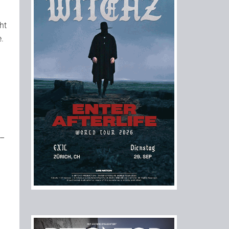
ht
.
 –