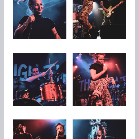
Team
Join Us
Support Us
Kalender
Playlisten