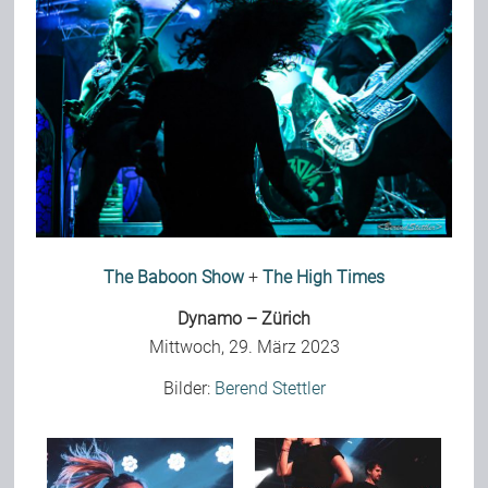
Bild-Archiv
Rezensionen
Musik
The Baboon Show
+
The High Times
Alles andere
Dynamo – Zürich
Mittwoch, 29. März 2023
Backstage
Bilder:
Berend Stettler
Kontakt