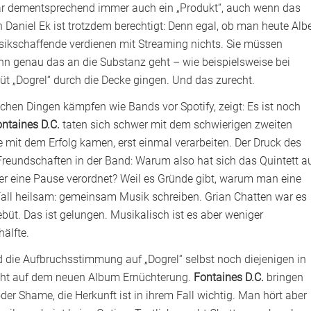
r dementsprechend immer auch ein „Produkt“, auch wenn das
 Daniel Ek ist trotzdem berechtigt: Denn egal, ob man heute Alb
usikschaffende verdienen mit Streaming nichts. Sie müssen
enn genau das an die Substanz geht – wie beispielsweise bei
ebüt „Dogrel“ durch die Decke gingen. Und das zurecht.
ichen Dingen kämpfen wie Bands vor Spotify, zeigt: Es ist noch
ntaines D.C.
taten sich schwer mit dem schwierigen zweiten
mit dem Erfolg kamen, erst einmal verarbeiten. Der Druck des
Freundschaften in der Band: Warum also hat sich das Quintett a
ber eine Pause verordnet? Weil es Gründe gibt, warum man eine
all heilsam: gemeinsam Musik schreiben. Grian Chatten war es
üt. Das ist gelungen. Musikalisch ist es aber weniger
älfte.
d die Aufbruchsstimmung auf „Dogrel“ selbst noch diejenigen in
scht auf dem neuen Album Ernüchterung.
Fontaines D.C.
bringen
der Shame, die Herkunft ist in ihrem Fall wichtig. Man hört aber