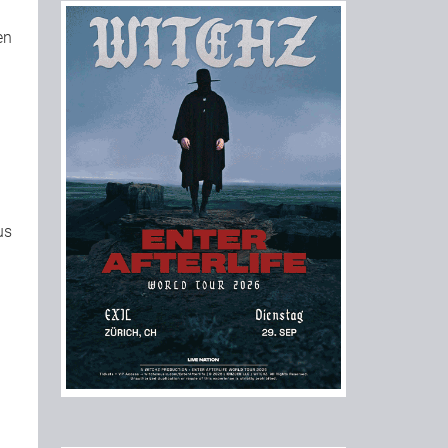
en
us