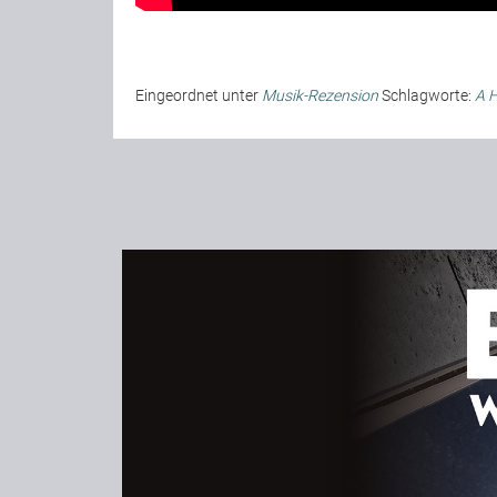
Eingeordnet unter
Musik-Rezension
Schlagworte:
A H