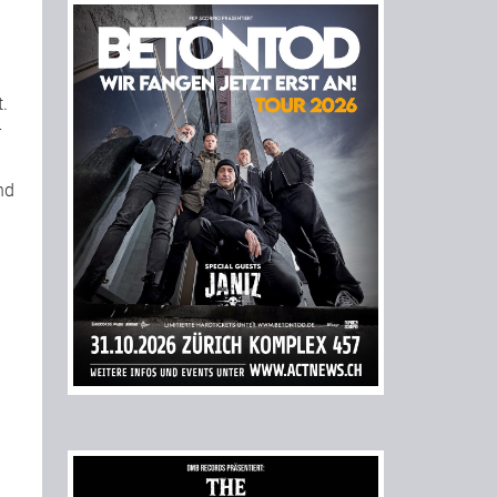
.
r
nd