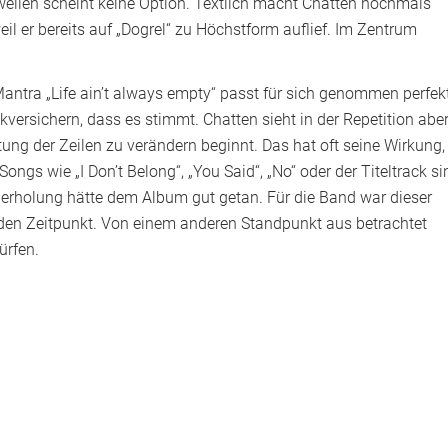
rweilen scheint keine Option. Textlich macht Chatten nochmals
weil er bereits auf „Dogrel“ zu Höchstform auflief. Im Zentrum
ntra „Life ain’t always empty“ passt für sich genommen perfekt
versichern, dass es stimmt. Chatten sieht in der Repetition abe
tung der Zeilen zu verändern beginnt. Das hat oft seine Wirkung,
ngs wie „I Don’t Belong“, „You Said“, „No“ oder der Titeltrack si
erholung hätte dem Album gut getan. Für die Band war dieser
ür den Zeitpunkt. Von einem anderen Standpunkt aus betrachtet
ürfen.