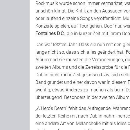
Rockmusik wurde schon immer vermarktet, wa
unschön klingt. Die Kritik an den Aussagen von
oder laufend einzelne Songs veröffentlicht, M
Konzerte spielen, auf Tour gehen. Doof nur, w
Fontaines D.C.
, die in kurzer Zeit mit ihrem D
Das war letztes Jahr. Dass sie nun mit den gle
lange nicht so, dass sich alles geändert hat.
Fo
Album und sie mussten die Veränderungen, die 
zweiten Albums und die Zerreissprobe für die 
Dublin nicht mehr Zeit gelassen bzw. sich sel
Band gründet und einer davon war in diesem F
wichtig, etwas Anderes zu machen als beim Deb
überzeugend. Besonders in der zweiten Albumh
„A Hero’s Death“ fehlt das Aufregende. Währen
der letzten Reihe mit nach Dublin nahm, herr
eine andere Art von Melancholie mit als Idles o