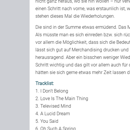
nicht ganz heraus, wo sie hin wollen – nur ve
einen Schritt nach vorne, was erstaunlich ist, 
stehen dieses Mal die Wiederholungen.
Die sind in der Summe etwas ermüdend. Das Ma
Als müsste man es sich einreden bzw. sich rück
vor allem die Möglichkeit, dass sich die Bedeu
lässt sich gut auf Merchandising drucken und So
herausragend. Aber ein bisschen weniger Wied
Schritt wichtig und das gilt vor allem auch f
hätten sie sich gerne etwas mehr Zeit lassen d
Tracklist:
1. I Don’t Belong
2. Love Is The Main Thing
3. Televised Mind
4. A Lucid Dream
5. You Said
6. Oh Such A Spring