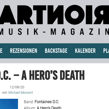
e
Rezensionen
Backstage
Kalender
Pl
.C. – A Hero’s Death
12/08/20
von
Michael Messerli
Band:
Fontaines D.C.
Album:
A Hero’s Death