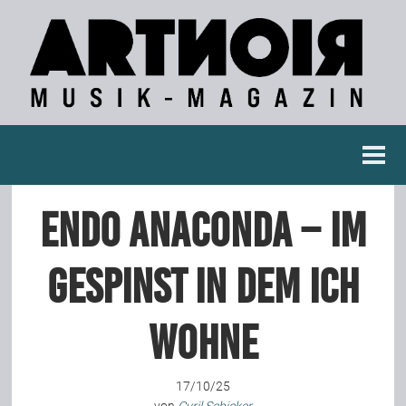
Berichte
Endo Anaconda – Im
Konzertberichte
Gespinst in dem ich
Fotoreportagen
wohne
Interviews
17/10/25
Weitere Berichte