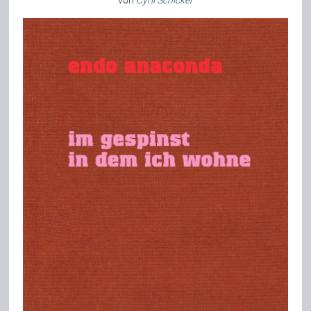
von
Cyril Schicker
Bild-Archiv
Rezensionen
Musik
Alles andere
Backstage
Kontakt