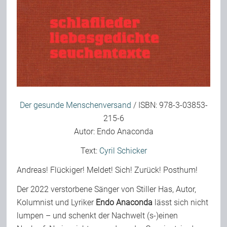
Team
Join Us
Support Us
Der gesunde Menschenversand
/ ISBN: 978-3-03853-
215-6
Kalender
Autor: Endo Anaconda
Text:
Cyril Schicker
Playlisten
Andreas! Flückiger! Meldet! Sich! Zurück! Posthum!
Der 2022 verstorbene Sänger von Stiller Has, Autor,
Kolumnist und Lyriker
Endo Anaconda
lässt sich nicht
lumpen – und schenkt der Nachwelt (s-)einen