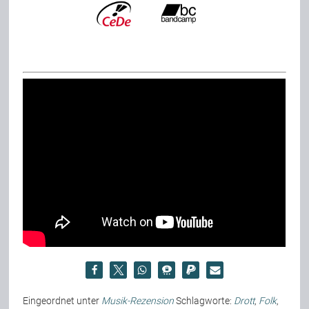
Eingeordnet unter
Musik-Rezension
Schlagworte:
Drott
,
Folk
,