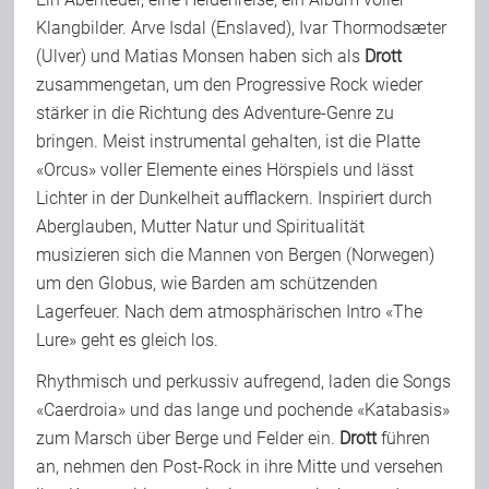
Klangbilder. Arve Isdal (Enslaved), Ivar Thormodsæter
Team
(Ulver) und Matias Monsen haben sich als
Drott
zusammengetan, um den Progressive Rock wieder
Join Us
stärker in die Richtung des Adventure-Genre zu
bringen. Meist instrumental gehalten, ist die Platte
«Orcus» voller Elemente eines Hörspiels und lässt
Support Us
Lichter in der Dunkelheit aufflackern. Inspiriert durch
Aberglauben, Mutter Natur und Spiritualität
musizieren sich die Mannen von Bergen (Norwegen)
Kalender
um den Globus, wie Barden am schützenden
Lagerfeuer. Nach dem atmosphärischen Intro «The
Playlisten
Lure» geht es gleich los.
Rhythmisch und perkussiv aufregend, laden die Songs
«Caerdroia» und das lange und pochende «Katabasis»
zum Marsch über Berge und Felder ein.
Drott
führen
an, nehmen den Post-Rock in ihre Mitte und versehen