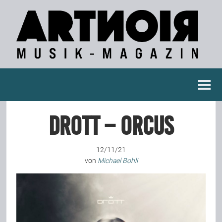
Berichte
Drott – Orcus
Konzertberichte
12/11/21
Fotoreportagen
von
Michael Bohli
Interviews
Weitere Berichte