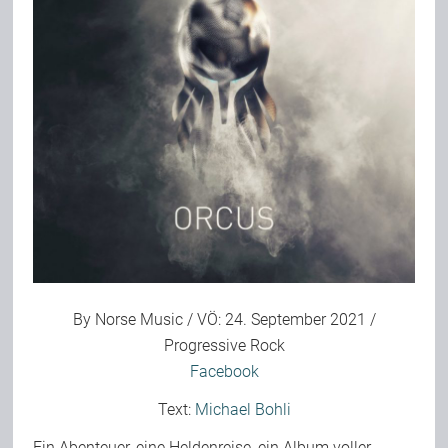
Bild-Archiv
Rezensionen
Musik
Alles andere
By Norse Music / VÖ: 24. September 2021 /
Backstage
Progressive Rock
Facebook
Text:
Michael Bohli
Kontakt
Ein Abenteuer, eine Heldenreise, ein Album voller