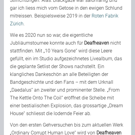
Stilrichtungen. Alas: Blackgaze war salonfähig und
gar ich liess mich vom Getose in den ewigen Schlund
mitreissen. Beispielsweise 2019 in der
Roten Fabrik
Zürich
.
Wie es 2020 nun so war, die eigentliche
Jubliäumstournee konnte auch für
Deafheaven
nicht
stattfinden. Mit „10 Years Gone“ wird diese Leere
gefüllt, ein im Studio aufgezeichnetes Livealbum, das
die geplante Setlist der Shows nachstellt. Ein
klangliches Dankeschön an alle Beteiligten der
Bandgeschichte und den Fans – mit dem Urknall
„Daedalus“ an zweiter und prominenter Stelle. „From
The Kettle Onto The Coil“ eröffnet die Scheibe mit
einer bestialischen Explosion, das grossartige „Dream
House“ schliesst die lodernde Feier ab.
Von den ersten Gehversuchen bis zum aktuellen Werk
„Ordinary Corrupt Human Love“ wird von
Deafheaven