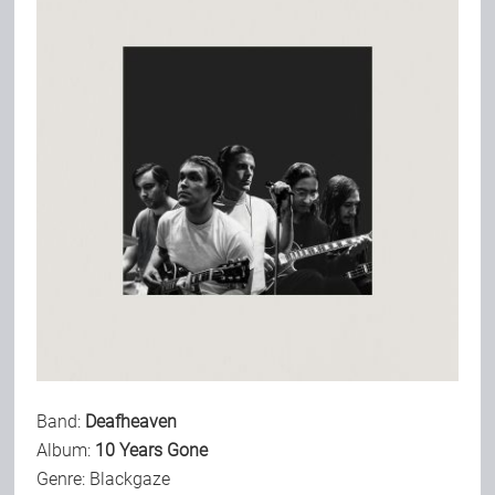
Bild-Archiv
Rezensionen
Musik
Alles andere
Backstage
Band:
Deafheaven
Album:
10 Years Gone
Kontakt
Genre: Blackgaze