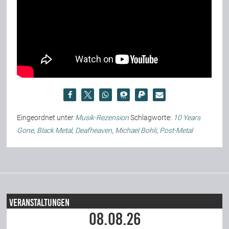
Eingeordnet unter
Musik-Rezension
Schlagworte:
10 Years
Gone
,
Black Metal
,
Deafheaven
,
Michael Bohli
,
Post-Metal
Veranstaltungen
08.08.26