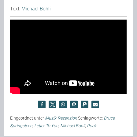
Text:
Michael Bohli
Eingeordnet unter
Musik-Rezension
Schlagworte:
Bruce
Springsteen
,
Letter To You
,
Michael Bohli
,
Rock