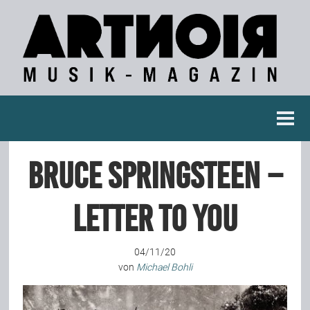
Berichte
Bruce Springsteen –
Konzertberichte
Letter To You
Fotoreportagen
04/11/20
Interviews
von
Michael Bohli
Weitere Berichte