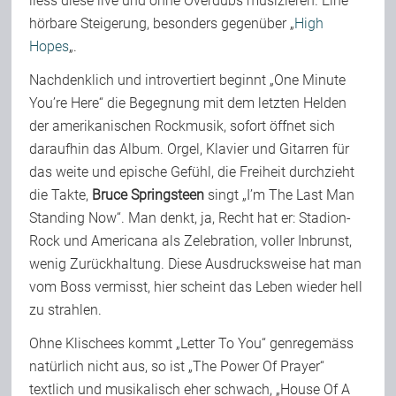
liess diese live und ohne Overdubs musizieren. Eine
hörbare Steigerung, besonders gegenüber „
High
Hopes
„.
Nachdenklich und introvertiert beginnt „One Minute
You’re Here“ die Begegnung mit dem letzten Helden
der amerikanischen Rockmusik, sofort öffnet sich
daraufhin das Album. Orgel, Klavier und Gitarren für
das weite und epische Gefühl, die Freiheit durchzieht
die Takte,
Bruce Springsteen
singt „I’m The Last Man
Standing Now“. Man denkt, ja, Recht hat er: Stadion-
Rock und Americana als Zelebration, voller Inbrunst,
wenig Zurückhaltung. Diese Ausdrucksweise hat man
vom Boss vermisst, hier scheint das Leben wieder hell
zu strahlen.
Ohne Klischees kommt „Letter To You“ genregemäss
natürlich nicht aus, so ist „The Power Of Prayer“
textlich und musikalisch eher schwach, „House Of A