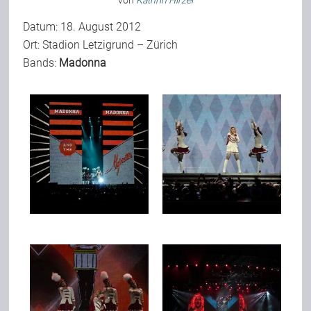
von
Kathrin Hirzel
Datum: 18. August 2012
Ort: Stadion Letzigrund – Zürich
Bild-Archiv
Bands:
Madonna
Rezensionen
Musik
Alles andere
Backstage
Kontakt