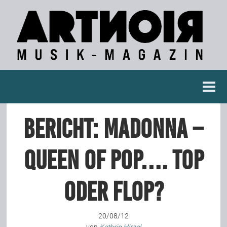
Berichte
BERICHT: Madonna –
Konzertberichte
Queen of pop…. top
Fotoreportagen
oder flop?
Interviews
20/08/12
Weitere Berichte