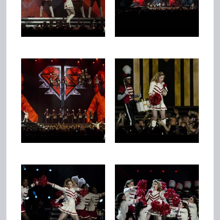
Team
Join Us
Support Us
Kalender
Playlisten