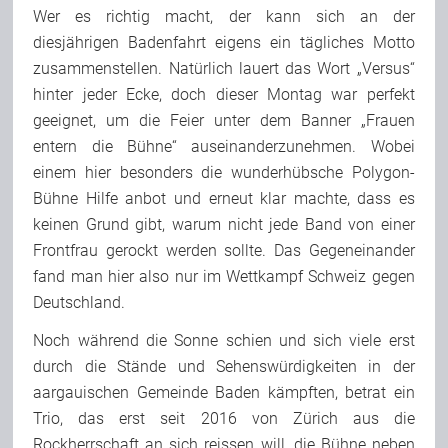
Wer es richtig macht, der kann sich an der
Team
diesjährigen Badenfahrt eigens ein tägliches Motto
zusammenstellen. Natürlich lauert das Wort „Versus“
hinter jeder Ecke, doch dieser Montag war perfekt
Join Us
geeignet, um die Feier unter dem Banner „Frauen
entern die Bühne“ auseinanderzunehmen. Wobei
Support Us
einem hier besonders die wunderhübsche Polygon-
Bühne Hilfe anbot und erneut klar machte, dass es
keinen Grund gibt, warum nicht jede Band von einer
Kalender
Frontfrau gerockt werden sollte. Das Gegeneinander
fand man hier also nur im Wettkampf Schweiz gegen
Deutschland.
Playlisten
Noch während die Sonne schien und sich viele erst
durch die Stände und Sehenswürdigkeiten in der
aargauischen Gemeinde Baden kämpften, betrat ein
Trio, das erst seit 2016 von Zürich aus die
Rockherrschaft an sich reissen will, die Bühne neben