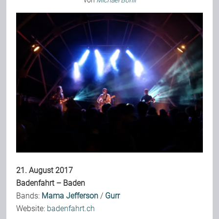
von
Michael Bohli
Bild-Archiv
Rezensionen
Musik
Alles andere
Backstage
21. August 2017
Badenfahrt – Baden
Bands:
Mama Jefferson
/
Gurr
Kontakt
Website:
badenfahrt.ch