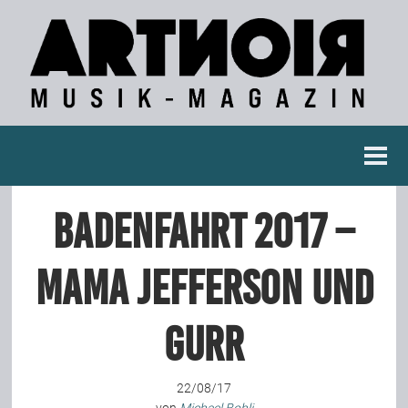
Berichte
Badenfahrt 2017 –
Konzertberichte
Mama Jefferson und
Fotoreportagen
Gurr
Interviews
22/08/17
Weitere Berichte