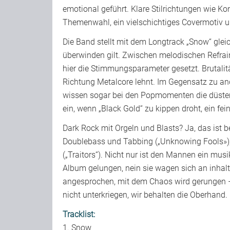
emotional geführt. Klare Stilrichtungen wie Ko
Themenwahl, ein vielschichtiges Covermotiv
Die Band stellt mit dem Longtrack „Snow“ glei
überwinden gilt. Zwischen melodischen Refr
hier die Stimmungsparameter gesetzt. Brutalitä
Richtung Metalcore lehnt. Im Gegensatz zu an
wissen sogar bei den Popmomenten die düstere
ein, wenn „Black Gold“ zu kippen droht, ein fe
Dark Rock mit Orgeln und Blasts? Ja, das ist b
Doublebass und Tabbing („Unknowing Fools»), 
(„Traitors“). Nicht nur ist den Mannen ein m
Album gelungen, nein sie wagen sich an inhal
angesprochen, mit dem Chaos wird gerungen – 
nicht unterkriegen, wir behalten die Oberhand
Tracklist:
1. Snow