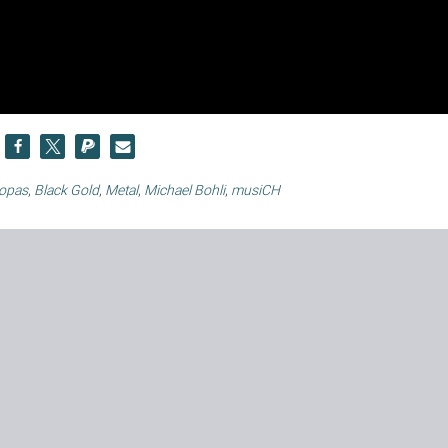
ropas
,
Black Gold
,
Metal
,
Michael Bohli
,
musiCH