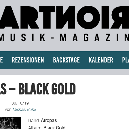
e
Rezensionen
Backstage
Kalender
Pl
s – Black Gold
30/10/19
von
Michael Bohli
Band:
Atropas
Album:
Black Gold