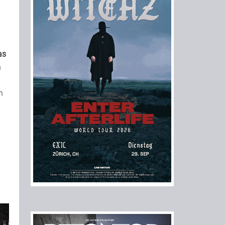
as
n
n