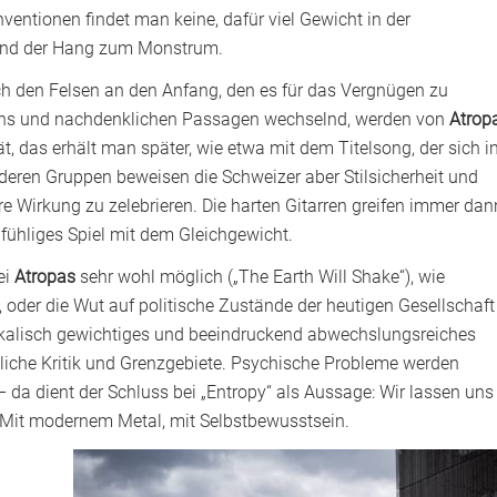
nventionen findet man keine, dafür viel Gewicht in der
 und der Hang zum Monstrum.
ch den Felsen an den Anfang, den es für das Vergnügen zu
ains und nachdenklichen Passagen wechselnd, werden von
Atrop
t, das erhält man später, wie etwa mit dem Titelsong, der sich i
deren Gruppen beweisen die Schweizer aber Stilsicherheit und
 Wirkung zu zelebrieren. Die harten Gitarren greifen immer dan
infühliges Spiel mit dem Gleichgewicht.
ei
Atropas
sehr wohl möglich („The Earth Will Shake“), wie
oder die Wut auf politische Zustände der heutigen Gesellschaft
usikalisch gewichtiges und beeindruckend abwechslungsreiches
tliche Kritik und Grenzgebiete. Psychische Probleme werden
da dient der Schluss bei „Entropy“ als Aussage: Wir lassen uns
. Mit modernem Metal, mit Selbstbewusstsein.