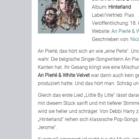
Album:
Hinterland
Label/Vertrieb: Pias
Veröffentlichung: 18.
Website:
An Pierlé & 
Geschrieben von:
Nic
An Pierlé, das hört sich an wie „eine Perle“. U
wahr. Die belgische Singer-Songwriterin An Pi
Kanten hat. Ihr Gesang klingt wie eine Misch
An Pierlé & White Velvet
war dann auch kein ger
produziert hatte. Und das hört man. Schräg und
Gleich das erste Lied „Little By Litte“ lässt dar
mit diesem Stück sanft und mit tieferer Stim
wird sie heller und schräger. Von Debbi Harry 
„Hinterland“ reihen sich klassische Pop-Songs 
Jerome“.