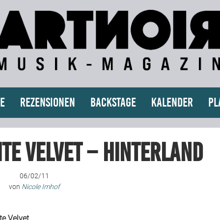
e
Rezensionen
Backstage
Kalender
Pl
ite Velvet – Hinterland
06/02/11
von
Nicole Imhof
te Velvet