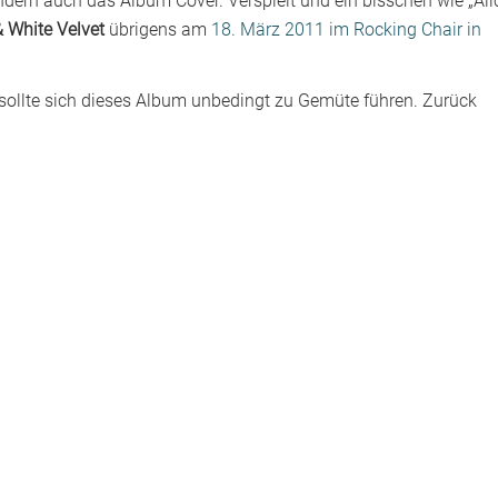
sondern auch das Album Cover. Verspielt und ein bisschen wie „Ali
& White Velvet
übrigens am
18. März 2011 im Rocking Chair in
 sollte sich dieses Album unbedingt zu Gemüte führen. Zurück