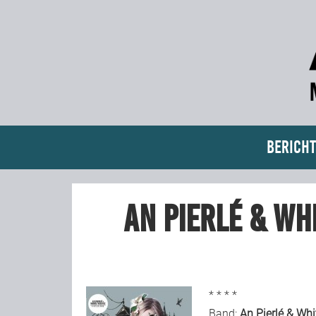
Bericht
An Pierlé & Wh
* * * *
Band:
An Pierlé & Whi