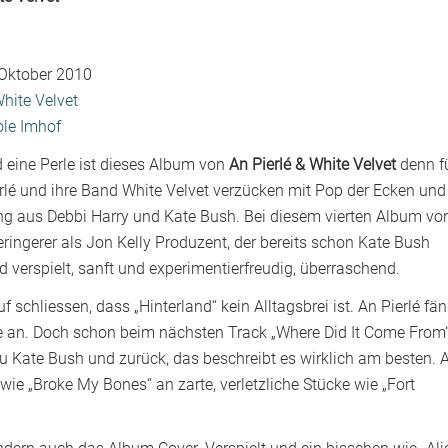
 Oktober 2010
White Velvet
ole Imhof
nd eine Perle ist dieses Album von
An Pierlé & White Velvet
denn f
erlé und ihre Band White Velvet verzücken mit Pop der Ecken und
ung aus Debbi Harry und Kate Bush. Bei diesem vierten Album vo
ingerer als Jon Kelly Produzent, der bereits schon Kate Bush
 verspielt, sanft und experimentierfreudig, überraschend.
auf schliessen, dass „Hinterland“ kein Alltagsbrei ist. An Pierlé fän
me an. Doch schon beim nächsten Track „Where Did It Come From
zu Kate Bush und zurück, das beschreibt es wirklich am besten. 
wie „Broke My Bones“ an zarte, verletzliche Stücke wie „Fort