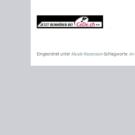
.
Eingeordnet unter
Musik-Rezension
Schlagworte:
An 