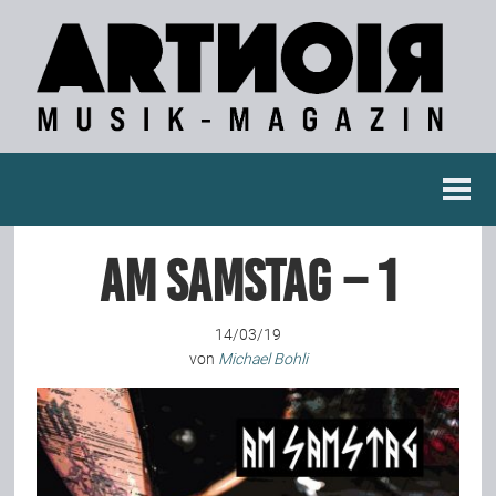
Berichte
Am Samstag – 1
Konzertberichte
14/03/19
Fotoreportagen
von
Michael Bohli
Interviews
Weitere Berichte