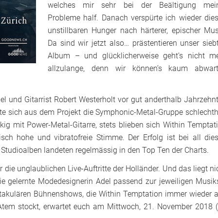
welches mir sehr bei der Beältigung mei
Probleme half. Danach verspürte ich wieder die
unstillbaren Hunger nach härterer, epischer Mus
Da sind wir jetzt also… prästentieren unser sieb
Album – und glücklicherweise geht’s nicht m
allzulange, denn wir können’s kaum abwar
 und Gitarrist Robert Westerholt vor gut anderthalb Jahrzehn
te sich aus dem Projekt die Symphonic-Metal-Gruppe schlechth
ig mit Power-Metal-Gitarre, stets blieben sich Within Temptat
sch hohe und vibratofreie Stimme. Der Erfolg ist bei all die
e Studioalben landeten regelmässig in den Top Ten der Charts.
r die unglaublichen Live-Auftritte der Holländer. Und das liegt ni
die gelernte Modedesignerin Adel passend zur jeweiligen Musiks
ktakulären Bühnenshows, die Within Temptation immer wieder 
 Atem stockt, erwartet euch am Mittwoch, 21. November 2018 