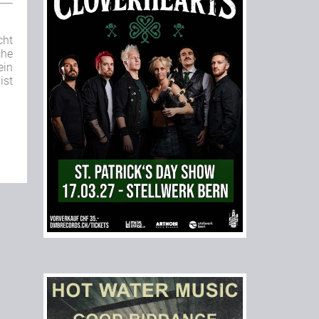
cht
che
ein
ist