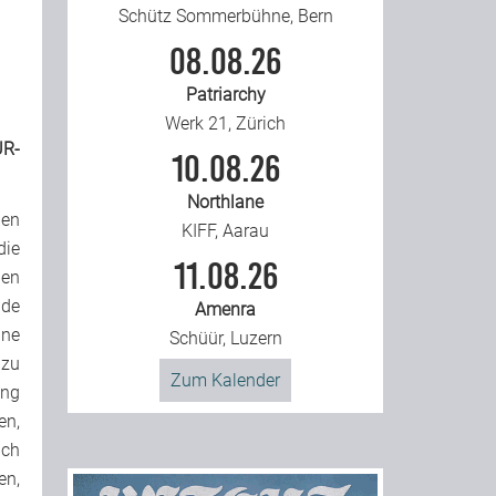
Schütz Sommerbühne, Bern
08.08.26
Patriarchy
Werk 21, Zürich
R-
10.08.26
Northlane
den
KIFF, Aarau
die
11.08.26
den
nde
Amenra
ine
Schüür, Luzern
 zu
Zum Kalender
ing
en,
Ich
en,