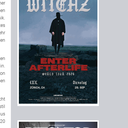
ner
sen
ik.
tes
ehr
ten
ten
in.
ion
sen
cht
til
aus
(20